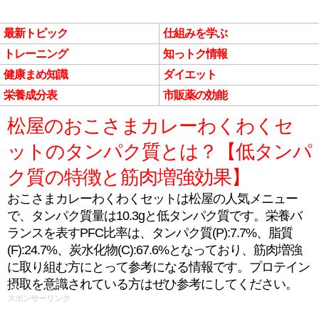
最新トピック
仕組みを学ぶ
トレーニング
知っトク情報
健康まめ知識
ダイエット
栄養成分表
市販薬の効能
松屋のおこさまカレーわくわくセ
ットのタンパク質とは？【低タンパ
ク質の特徴と筋肉増強効果】
おこさまカレーわくわくセットは松屋の人気メニュー
で、タンパク質量は10.3gと低タンパク質です。栄養バ
ランスを表すPFC比率は、タンパク質(P):7.7%、脂質
(F):24.7%、炭水化物(C):67.6%となっており、筋肉増強
に取り組む方にとって参考になる情報です。プロテイン
摂取を意識されている方はぜひ参考にしてください。
スポンサーリンク