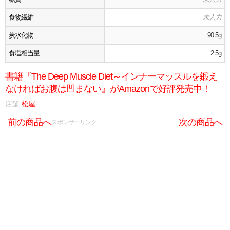
食物繊維
未入力
炭水化物
90.5g
食塩相当量
2.5g
書籍『The Deep Muscle Diet～インナーマッスルを鍛え
なければお腹は凹まない』がAmazonで好評発売中！
店舗:
松屋
前の商品へ
次の商品へ
スポンサーリンク