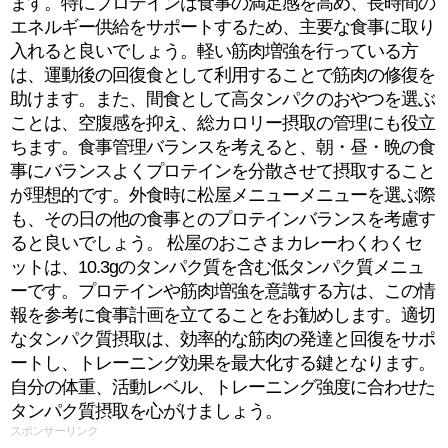
ます。特にプロテインは食事の満足感を高め、長時間の
エネルギー供給をサポートするため、主要な食事に取り
入れると良いでしょう。軽い筋肉増強を行っている方
は、運動後の回復食として利用することで筋肉の修復を
助けます。また、間食として高タンパクのおやつを選ぶ
ことは、空腹感を抑え、総カロリー摂取の管理にも役立
ちます。食事管理バランスを考えると、朝・昼・晩の食
事にバランスよくプロテインを分散させて摂取すること
が理想的です。外食時に松屋メニューメニューを選ぶ際
も、その日の他の食事とのプロテインバランスを考慮す
ると良いでしょう。 松屋のおこさまカレーわくわくセ
ットは、10.3gのタンパク質を含む低タンパク質メニュ
ーです。プロテインや筋肉増強を意識する方は、この情
報を参考に食事計画を立てることをお勧めします。適切
なタンパク質摂取は、効率的な筋肉の発達と回復をサポ
ートし、トレーニング効果を最大化する鍵となります。
自分の体重、活動レベル、トレーニング強度に合わせた
タンパク質摂取を心がけましょう。
スポンサーリンク