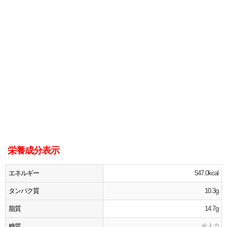
栄養成分表示
エネルギー
547.0kcal
タンパク質
10.3g
脂質
14.7g
糖質
未入力