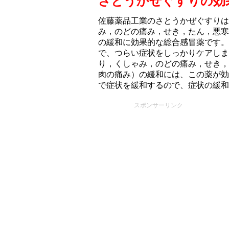
さとうかぜぐすりの効
佐藤薬品工業のさとうかぜぐすりは
み，のどの痛み，せき，たん，悪寒
の緩和に効果的な総合感冒薬です。
で、つらい症状をしっかりケアしま
り，くしゃみ，のどの痛み，せき，
肉の痛み）の緩和には、この薬が効
で症状を緩和するので、症状の緩和
スポンサーリンク