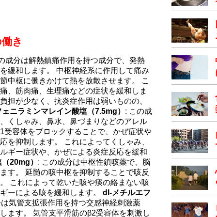
の働き
 この成分は解熱鎮痛作用を持つ成分で、発熱
を緩和します。 中枢神経系に作用して痛み
節中枢に働きかけて熱を放散させます。 こ
痛、筋肉痛、生理痛などの症状を緩和しま
負担が少なく、抗炎症作用は弱いものの、
ェニラミンマレイン酸塩（7.5mg）
: この成
、くしゃみ、鼻水、鼻づまりなどのアレル
H1受容体をブロックすることで、かぜ症状や
応を抑制します。 これによってくしゃみ、
ルギー症状や、かぜによる炎症反応を緩和
（20mg）
: この成分は中枢性鎮咳薬で、脳
ます。 延髄の咳中枢を抑制することで咳反
。 これによって乾いた咳や痰の絡まない咳
ルギーによる咳を緩和します。
dl-メチルエフ
成分は気管支拡張作用を持つ交感神経刺激薬
します。 気管支平滑筋のβ2受容体を刺激し