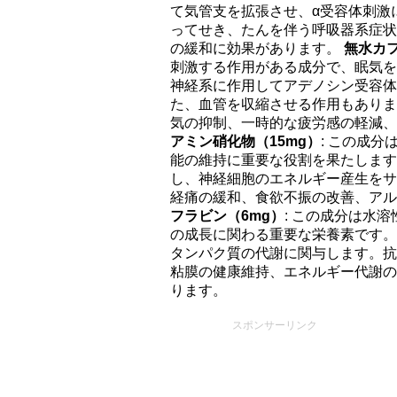
て気管支を拡張させ、α受容体刺激
ってせき、たんを伴う呼吸器系症状
の緩和に効果があります。
無水カフ
刺激する作用がある成分で、眠気を
神経系に作用してアデノシン受容体
た、血管を収縮させる作用もありま
気の抑制、一時的な疲労感の軽減
アミン硝化物（15mg）
: この成
能の維持に重要な役割を果たします
し、神経細胞のエネルギー産生をサ
経痛の緩和、食欲不振の改善、ア
フラビン（6mg）
: この成分は水
の成長に関わる重要な栄養素です。
タンパク質の代謝に関与します。抗
粘膜の健康維持、エネルギー代謝の
ります。
スポンサーリンク