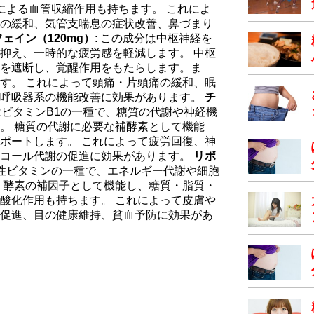
による血管収縮作用も持ちます。 これによ
の緩和、気管支喘息の症状改善、鼻づまり
ェイン（120mg）
: この成分は中枢神経を
抑え、一時的な疲労感を軽減します。 中枢
を遮断し、覚醒作用をもたらします。ま
す。 これによって頭痛・片頭痛の緩和、眠
、呼吸器系の機能改善に効果があります。
チ
分はビタミンB1の一種で、糖質の代謝や神経機
。 糖質の代謝に必要な補酵素として機能
ポートします。 これによって疲労回復、神
ルコール代謝の促進に効果があります。
リボ
溶性ビタミンの一種で、エネルギー代謝や細胞
 酵素の補因子として機能し、糖質・脂質・
酸化作用も持ちます。 これによって皮膚や
促進、目の健康維持、貧血予防に効果があ