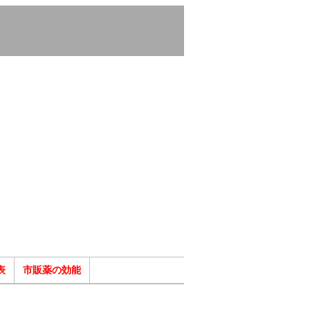
表
市販薬の効能
ク