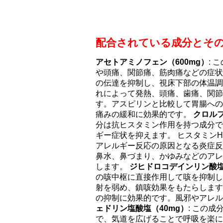
配合されている成分とそ
アセトアミノフェン（600mg）
:
や頭痛、関節痛、筋肉痛などの症状
の伝達を抑制し、視床下部の体温調
れによって発熱、頭痛、歯痛、関節
す。アスピリンと比較して胃腸への
痛みの緩和に効果的です。
クロルフ
分は抗ヒスタミン作用を持つ成分で
ギー症状を抑えます。 ヒスタミン
アレルギー反応の原因となる炎症反
鼻水、鼻づまり、かゆみなどのアレ
します。
ジヒドロコデインリン酸塩
の咳中枢に直接作用して咳を抑制し
射を弱め、鎮咳効果をもたらします
の抑制に効果的です。風邪やアレ
ェドリン塩酸塩（40mg）
: この
で、気道を広げることで呼吸を楽に