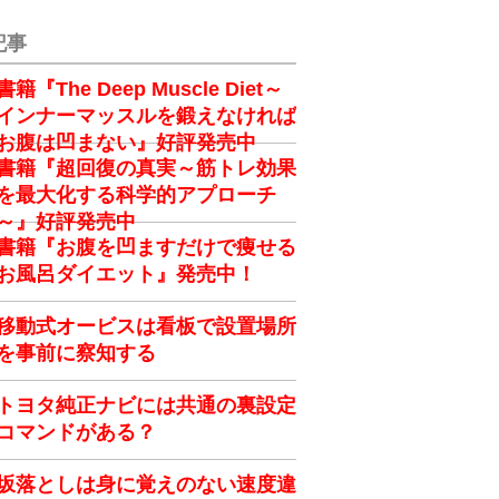
記事
書籍『The Deep Muscle Diet～
インナーマッスルを鍛えなければ
お腹は凹まない』好評発売中
書籍『超回復の真実～筋トレ効果
を最大化する科学的アプローチ
～』好評発売中
書籍『お腹を凹ますだけで痩せる
お風呂ダイエット』発売中！
移動式オービスは看板で設置場所
を事前に察知する
トヨタ純正ナビには共通の裏設定
コマンドがある？
坂落としは身に覚えのない速度違