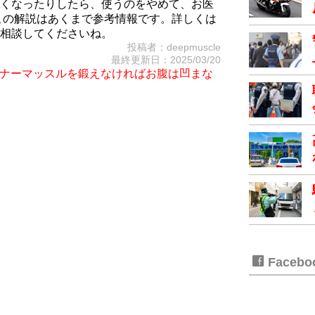
くなったりしたら、使うのをやめて、お医
この解説はあくまで参考情報です。詳しくは
相談してくださいね。
投稿者：deepmuscle
最終更新日：2025/03/20
iet～インナーマッスルを鍛えなければお腹は凹まな
Faceb