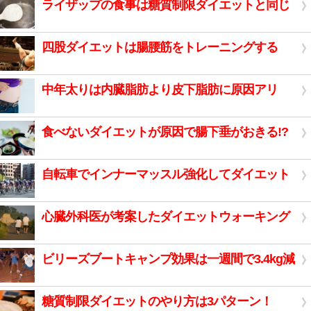
ライザップの食事は糖質制限ダイエットと同じ
四股ダイエットは腸腰筋をトレーニングする
中年太りは内臓脂肪より皮下脂肪に原因アリ
食べないダイエットが原因で腸下垂がおきる!?
自転車でインナーマッスル強化してダイエット
心臓外科医が考案したダイエットウォーキング
ビリーズブートキャンプ効果は一週間で3.4kg減
糖質制限ダイエットのやり方は3パターン！