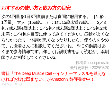
おすすめの使い方と飲み方の目安
次の1回量を1日3回食前または食間に服用する。 ［年齢：
1回量］ 大人（15歳以上）：1包 15歳未満7歳以上：2／3
包 7歳未満4歳以上：1／2包 4歳未満2歳以上：1／3包 2歳
未満：1／4包を目安に使ってみてください。症状がよくな
らなかったり、体調が悪くなったりしたら、使うのをやめ
て、お医者さんに相談してくださいね。 ※この解説はあ
くまで参考情報です。詳しくは説明書をよく読むか、薬剤
師さんに相談してくださいね。
投稿者：deepmuscle
最終更新日：2025/03/20
書籍『The Deep Muscle Diet～インナーマッスルを鍛えな
ければお腹は凹まない』がAmazonで好評発売中！
スポンサーリンク