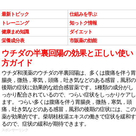
最新トピック
仕組みを学ぶ
トレーニング
知っトク情報
健康まめ知識
ダイエット
栄養成分表
市販薬の効能
ウチダの半裏回陽の効果と正しい使い
方ガイド
ウチダ和漢薬のウチダの半裏回陽は、多くは腹痛を伴う胃
腸炎，微熱，寒気，頭痛，吐き気などのある感冒，風邪の
後期の症状に効果的な総合感冒薬です。1種類の成分がし
っかり配合されているので、つらい症状をしっかりケアし
ます。 つらい多くは腹痛を伴う胃腸炎，微熱，寒気，頭
痛，吐き気などのある感冒，風邪の後期の症状には、この
薬が効果的です。柴胡桂枝湯エキスの働きで症状を緩和す
るので、症状の緩和が期待できます。
スポンサーリンク