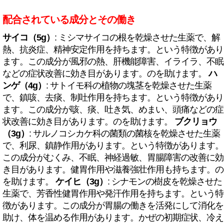
配合されている成分とその働き
サイコ（5g）
: ミシマサイコの根を乾燥させた生薬で、解
熱、抗炎症、精神安定作用を持ちます。という特徴があり
ます。この成分が風邪の熱、肝機能障害、イライラ、不眠
などの症状改善に効き目があります。のを助けます。
ハ
ンゲ（4g）
: サトイモ科の植物の塊茎を乾燥させた生薬
で、鎮咳、去痰、制吐作用を持ちます。という特徴があり
ます。この成分が咳、痰、吐き気、めまい、頭痛などの症
状改善に効き目があります。のを助けます。
ブクリョウ
（3g）
: サルノコシカケ科の菌類の菌核を乾燥させた生薬
で、利尿、鎮静作用があります。という特徴があります。
この成分がむくみ、不眠、神経過敏、胃腸障害の改善に効
き目があります。健胃作用や滋養強壮作用も持ちます。の
を助けます。
ケイヒ（3g）
: シナモンの樹皮を乾燥させた
生薬で、芳香性健胃作用や発汗作用を持ちます。という特
徴があります。この成分が胃腸の働きを活発にして消化を
助け、体を温める作用があります。かぜの初期症状、冷え