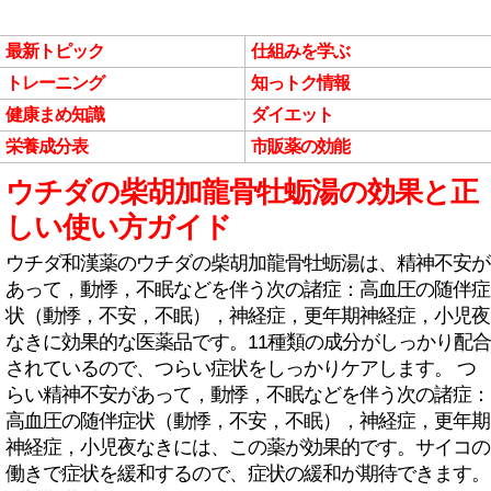
最新トピック
仕組みを学ぶ
トレーニング
知っトク情報
健康まめ知識
ダイエット
栄養成分表
市販薬の効能
ウチダの柴胡加龍骨牡蛎湯の効果と正
しい使い方ガイド
ウチダ和漢薬のウチダの柴胡加龍骨牡蛎湯は、精神不安が
あって，動悸，不眠などを伴う次の諸症：高血圧の随伴症
状（動悸，不安，不眠），神経症，更年期神経症，小児夜
なきに効果的な医薬品です。11種類の成分がしっかり配合
されているので、つらい症状をしっかりケアします。 つ
らい精神不安があって，動悸，不眠などを伴う次の諸症：
高血圧の随伴症状（動悸，不安，不眠），神経症，更年期
神経症，小児夜なきには、この薬が効果的です。サイコの
働きで症状を緩和するので、症状の緩和が期待できます。