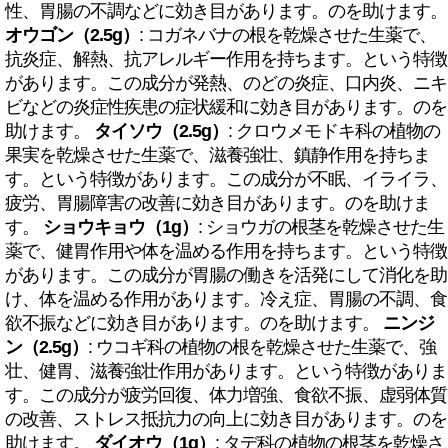
性、胃腸の不調などに効き目があります。のを助けます。
オウゴン（2.5g）
: コガネバナの根を乾燥させた生薬で、
抗炎症、解熱、抗アレルギー作用を持ちます。という特徴
があります。この成分が発熱、のどの炎症、口内炎、ニキ
ビなどの炎症性疾患の症状緩和に効き目があります。のを
助けます。
タイソウ（2.5g）
: クロウメモドキ科の植物の
果実を乾燥させた生薬で、滋養強壮、鎮静作用を持ちま
す。という特徴があります。この成分が不眠、イライラ、
疲労、胃腸障害の改善に効き目があります。のを助けま
す。
ショウキョウ（1g）
: ショウガの根茎を乾燥させた生
薬で、健胃作用や体を温める作用を持ちます。という特徴
があります。この成分が胃腸の働きを活発にして消化を助
け、体を温める作用があります。冷え症、胃腸の不調、食
欲不振などに効き目があります。のを助けます。
ニンジ
ン（2.5g）
: ウコギ科の植物の根を乾燥させた生薬で、強
壮、健胃、滋養強壮作用があります。という特徴がありま
す。この成分が疲労回復、体力増強、食欲不振、虚弱体質
の改善、ストレス抵抗力の向上に効き目があります。のを
助けます。
ダイオウ（1g）
: タデ科の植物の根茎を乾燥さ