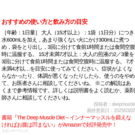
おすすめの使い方と飲み方の目安
［年齢：1日量］ 大人（15才以上）：1袋（1日分）につき
水600mLを加え，あまり強くない火にかけ300mLに煮つ
め，袋をとり出し，3回に分けて食前1時間または食間空腹
時に温服する。 15才未満7才以上：大人の煎液の2／3量を
3回に分けて食前1時間または食間空腹時に温服する。 7才
未満4才以…を目安に使ってみてください。症状がよくな
らなかったり、体調が悪くなったりしたら、使うのをやめ
て、お医者さんに相談してくださいね。 ※この解説はあ
くまで参考情報です。詳しくは説明書をよく読むか、薬剤
師さんに相談してくださいね。
投稿者：deepmuscle
最終更新日：2025/03/20
書籍『The Deep Muscle Diet～インナーマッスルを鍛えな
ければお腹は凹まない』がAmazonで好評発売中！
スポンサーリンク