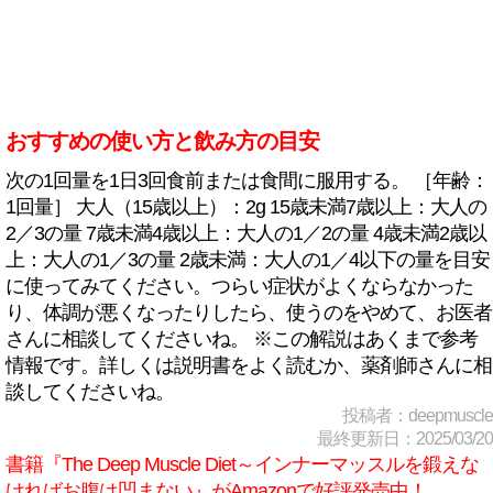
おすすめの使い方と飲み方の目安
次の1回量を1日3回食前または食間に服用する。 ［年齢：
1回量］ 大人（15歳以上）：2g 15歳未満7歳以上：大人の
2／3の量 7歳未満4歳以上：大人の1／2の量 4歳未満2歳以
上：大人の1／3の量 2歳未満：大人の1／4以下の量を目安
に使ってみてください。つらい症状がよくならなかった
り、体調が悪くなったりしたら、使うのをやめて、お医者
さんに相談してくださいね。 ※この解説はあくまで参考
情報です。詳しくは説明書をよく読むか、薬剤師さんに相
談してくださいね。
投稿者：deepmuscle
最終更新日：2025/03/20
書籍『The Deep Muscle Diet～インナーマッスルを鍛えな
ければお腹は凹まない』がAmazonで好評発売中！