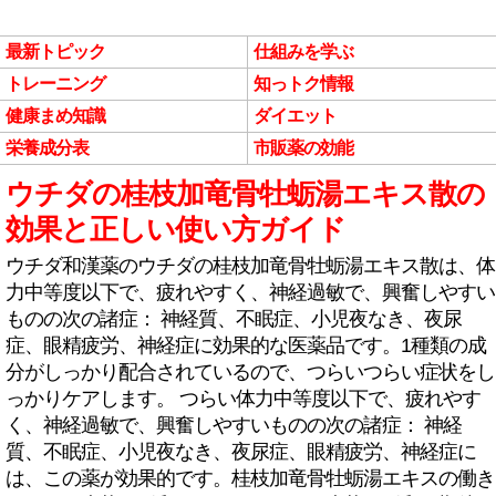
最新トピック
仕組みを学ぶ
トレーニング
知っトク情報
健康まめ知識
ダイエット
栄養成分表
市販薬の効能
ウチダの桂枝加竜骨牡蛎湯エキス散の
効果と正しい使い方ガイド
ウチダ和漢薬のウチダの桂枝加竜骨牡蛎湯エキス散は、体
力中等度以下で、疲れやすく、神経過敏で、興奮しやすい
ものの次の諸症： 神経質、不眠症、小児夜なき、夜尿
症、眼精疲労、神経症に効果的な医薬品です。1種類の成
分がしっかり配合されているので、つらいつらい症状をし
っかりケアします。 つらい体力中等度以下で、疲れやす
く、神経過敏で、興奮しやすいものの次の諸症： 神経
質、不眠症、小児夜なき、夜尿症、眼精疲労、神経症に
は、この薬が効果的です。桂枝加竜骨牡蛎湯エキスの働き