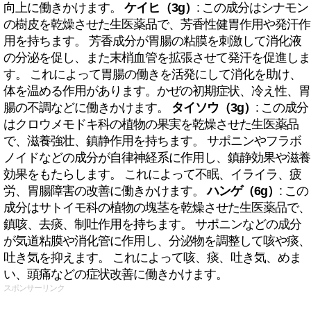
向上に働きかけます。
ケイヒ（3g）
: この成分はシナモン
の樹皮を乾燥させた生医薬品で、芳香性健胃作用や発汗作
用を持ちます。 芳香成分が胃腸の粘膜を刺激して消化液
の分泌を促し、また末梢血管を拡張させて発汗を促進しま
す。 これによって胃腸の働きを活発にして消化を助け、
体を温める作用があります。かぜの初期症状、冷え性、胃
腸の不調などに働きかけます。
タイソウ（3g）
: この成分
はクロウメモドキ科の植物の果実を乾燥させた生医薬品
で、滋養強壮、鎮静作用を持ちます。 サポニンやフラボ
ノイドなどの成分が自律神経系に作用し、鎮静効果や滋養
効果をもたらします。 これによって不眠、イライラ、疲
労、胃腸障害の改善に働きかけます。
ハンゲ（6g）
: この
成分はサトイモ科の植物の塊茎を乾燥させた生医薬品で、
鎮咳、去痰、制吐作用を持ちます。 サポニンなどの成分
が気道粘膜や消化管に作用し、分泌物を調整して咳や痰、
吐き気を抑えます。 これによって咳、痰、吐き気、めま
い、頭痛などの症状改善に働きかけます。
スポンサーリンク