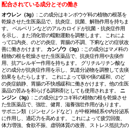
配合されている成分とその働き
オウレン（3g）
: この成分はキンポウゲ科の植物の根茎を
乾燥させた生医薬品で、抗炎症、抗菌、解熱作用を持ちま
す。 ベルベリンなどのアルカロイドが抗菌・抗炎症作用
を示し、また消化管の蠕動運動を調整します。 これによ
って口内炎、のどの炎症、胃腸の不調、下痢などの症状改
善に働きかけます。
カンゾウ（3g）
: この成分はマメ科の
植物の根を乾燥させた生医薬品で、抗炎症作用や去痰作
用、抗アレルギー作用を持ちます。 グリチルリチン酸な
どの成分が抗炎症作用を示し、気道分泌物を調整して去痰
効果をもたらします。 これによって咳や痰の緩和、のど
の炎症鎮静、胃腸の不快感緩和に働きかけます。他の生医
薬品の苦みを和らげる調和剤としても使用されます。
ニ
ンジン（3g）
: この成分はウコギ科の植物の根を乾燥させ
た生医薬品で、強壮、健胃、滋養強壮作用があります。
サポニン類（ジンセノシドなど）が中枢神経系や内分泌系
に作用し、適応力を高めます。 これによって疲労回復、
体力増強、食欲不振、虚弱体質の改善、ストレス抵抗力の