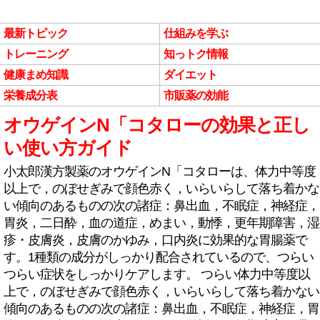
最新トピック
仕組みを学ぶ
トレーニング
知っトク情報
健康まめ知識
ダイエット
栄養成分表
市販薬の効能
オウゲインN「コタローの効果と正し
い使い方ガイド
小太郎漢方製薬のオウゲインN「コタローは、体力中等度
以上で，のぼせぎみで顔色赤く，いらいらして落ち着かな
い傾向のあるものの次の諸症：鼻出血，不眠症，神経症，
胃炎，二日酔，血の道症，めまい，動悸，更年期障害，湿
疹・皮膚炎，皮膚のかゆみ，口内炎に効果的な胃腸薬で
す。1種類の成分がしっかり配合されているので、つらい
つらい症状をしっかりケアします。 つらい体力中等度以
上で，のぼせぎみで顔色赤く，いらいらして落ち着かない
傾向のあるものの次の諸症：鼻出血，不眠症，神経症，胃