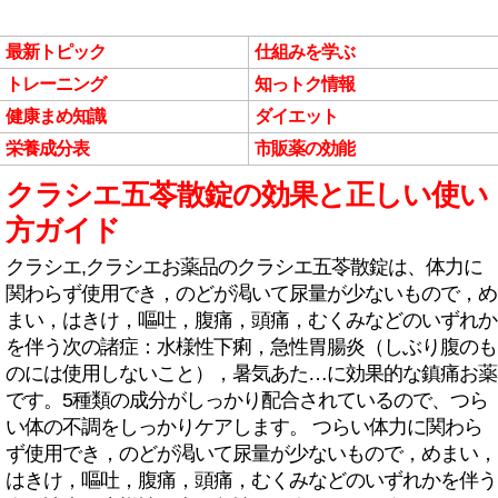
最新トピック
仕組みを学ぶ
トレーニング
知っトク情報
健康まめ知識
ダイエット
栄養成分表
市販薬の効能
クラシエ五苓散錠の効果と正しい使い
方ガイド
クラシエ,クラシエお薬品のクラシエ五苓散錠は、体力に
関わらず使用でき，のどが渇いて尿量が少ないもので，め
まい，はきけ，嘔吐，腹痛，頭痛，むくみなどのいずれか
を伴う次の諸症：水様性下痢，急性胃腸炎（しぶり腹のも
のには使用しないこと），暑気あた…に効果的な鎮痛お薬
です。5種類の成分がしっかり配合されているので、つら
い体の不調をしっかりケアします。 つらい体力に関わら
ず使用でき，のどが渇いて尿量が少ないもので，めまい，
はきけ，嘔吐，腹痛，頭痛，むくみなどのいずれかを伴う