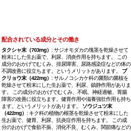
配合されている成分とその働き
タクシャ末（703mg）
: サジオモダカの塊茎を乾燥させて
粉末にした生お薬で、利尿、消炎作用を持ちます。 この
成分のおかげでむくみ、排尿障害、尿路感染症などの体の
不調改善に役立ちます。というメリットがあります。
ブ
クリョウ末（422mg）
: サルノコシカケ科の菌類の菌核を
乾燥させて粉末にした生お薬で、利尿、鎮静作用がありま
す。 この成分のおかげでむくみ、不眠、神経過敏、胃腸
障害の改善に役立ちます。健胃作用や滋養強壮作用も持ち
ます。というメリットがあります。
ソウジュツ末
（422mg）
: キク科の植物の根茎を乾燥させて粉末にした
生お薬で、健胃、利尿、抗炎症作用を持ちます。 この成
分のおかげで食欲不振、消化不良、むくみ、関節痛などの