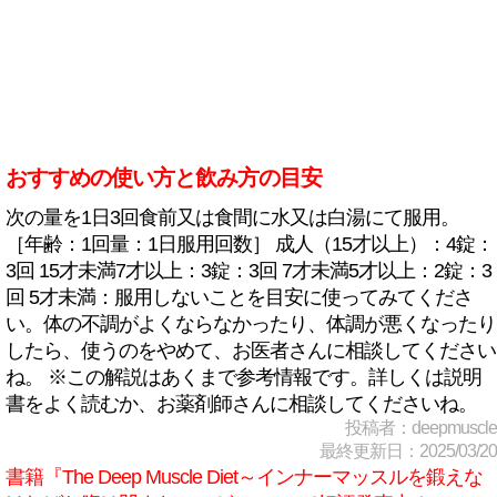
おすすめの使い方と飲み方の目安
次の量を1日3回食前又は食間に水又は白湯にて服用。
［年齢：1回量：1日服用回数］ 成人（15才以上）：4錠：
3回 15才未満7才以上：3錠：3回 7才未満5才以上：2錠：3
回 5才未満：服用しないことを目安に使ってみてくださ
い。体の不調がよくならなかったり、体調が悪くなったり
したら、使うのをやめて、お医者さんに相談してください
ね。 ※この解説はあくまで参考情報です。詳しくは説明
書をよく読むか、お薬剤師さんに相談してくださいね。
投稿者：deepmuscle
最終更新日：2025/03/20
書籍『The Deep Muscle Diet～インナーマッスルを鍛えな