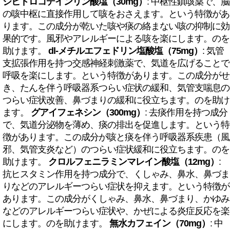
ジヒドロコデインリン酸塩（30mg）
: 中枢性鎮咳薬で、脳
の咳中枢に直接作用して咳をおさえます。という特徴があ
ります。この成分が乾いた咳や痰の絡まない咳の抑制に効
果的です。風邪やアレルギーによる咳を楽にします。のを
助けます。
dl-メチルエフェドリン塩酸塩（75mg）
: 気管
支拡張作用を持つ交感神経刺激薬で、気道を広げることで
呼吸を楽にします。という特徴があります。この成分がせ
き、たんを伴う呼吸器系つらい症状の緩和、気管支喘息の
つらい症状改善、鼻づまりの緩和に役立ちます。のを助け
ます。
グアイフェネシン（300mg）
: 去痰作用を持つ成分
で、気道分泌物を薄め、痰の排出を促進します。という特
徴があります。この成分が咳と痰を伴う呼吸器系疾患（風
邪、気管支炎など）のつらい症状緩和に役立ちます。のを
助けます。
クロルフェニラミンマレイン酸塩（12mg）
:
抗ヒスタミン作用を持つ成分で、くしゃみ、鼻水、鼻づま
りなどのアレルギーつらい症状を抑えます。という特徴が
あります。この成分がくしゃみ、鼻水、鼻づまり、かゆみ
などのアレルギーつらい症状や、かぜによる炎症反応を楽
にします。のを助けます。
無水カフェイン（70mg）
: 中