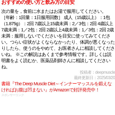
おすすめの使い方と飲み方の目安
次の量を，食前に水またはお湯で服用してください。
［年齢：1回量：1日服用回数］ 成人（15歳以上）：1包
（1.875g）：2回 7歳以上15歳未満：2／3包：2回 4歳以上
7歳未満：1／2包：2回 2歳以上4歳未満：1／3包：2回 2歳
未満：服用しないでくださいを目安に使ってみてくださ
い。つらい症状がよくならなかったり、体調が悪くなった
りしたら、使うのをやめて、お医者さんに相談してくださ
いね。 ※この解説はあくまで参考情報です。詳しくは説
明書をよく読むか、医薬品剤師さんに相談してください
ね。
投稿者：deepmuscle
最終更新日：2025/03/20
書籍『The Deep Muscle Diet～インナーマッスルを鍛えな
ければお腹は凹まない』がAmazonで好評発売中！
スポンサーリンク