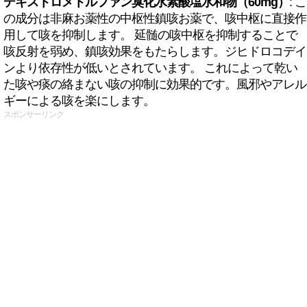
デキストロメトルファン臭化水素酸塩水和物（60mg）
: こ
の成分は非麻お薬性の中枢性鎮咳お薬で、咳中枢に直接作
用して咳を抑制します。 延髄の咳中枢を抑制することで
咳反射を弱め、鎮咳効果をもたらします。ジヒドロコデイ
ンより依存性が低いとされています。 これによって乾い
た咳や痰の絡まない咳の抑制に効果的です。風邪やアレル
ギーによる咳を楽にします。
スポンサーリンク