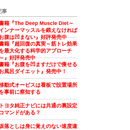
記事
書籍『The Deep Muscle Diet～
インナーマッスルを鍛えなければ
お腹は凹まない』好評発売中
書籍『超回復の真実～筋トレ効果
を最大化する科学的アプローチ
～』好評発売中
書籍『お腹を凹ますだけで痩せる
お風呂ダイエット』発売中！
移動式オービスは看板で設置場所
を事前に察知する
トヨタ純正ナビには共通の裏設定
コマンドがある？
坂落としは身に覚えのない速度違