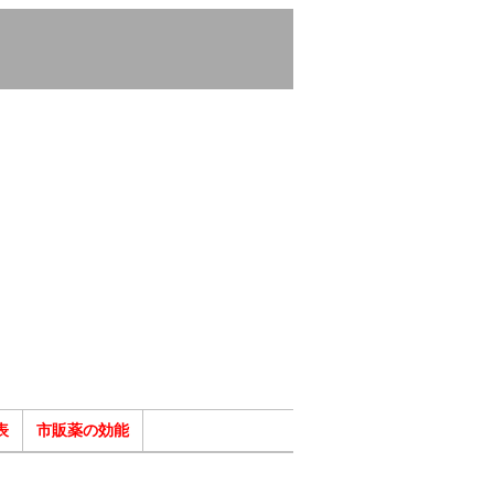
表
市販薬の効能
ク