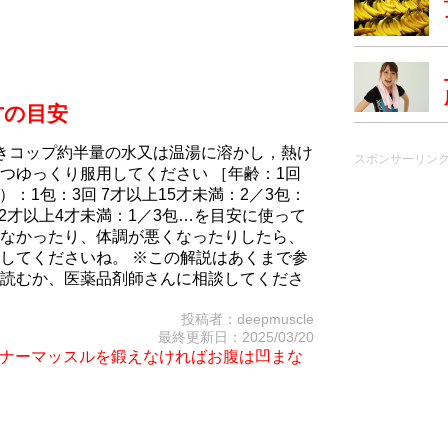
方の目安
きコップ約半量の水又は温湯に溶かし，熱け
スポンサーリン
つゆっくり服用してください ［年齢：1回
）：1包：3回 7才以上15才未満：2／3包：
回 2才以上4才未満：1／3包…を目安に使って
なかったり、体調が悪くなったりしたら、
してくださいね。 ※この解説はあくまで参
読むか、医薬品剤師さんに相談してくださ
投稿者：deepmuscle
最終更新日：2025/03/20
iet～インナーマッスルを鍛えなければお腹は凹まな