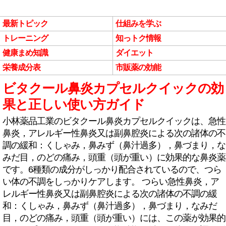
最新トピック
仕組みを学ぶ
トレーニング
知っトク情報
健康まめ知識
ダイエット
栄養成分表
市販薬の効能
ビタクール鼻炎カプセルクイックの効
果と正しい使い方ガイド
小林薬品工業のビタクール鼻炎カプセルクイックは、急性
鼻炎，アレルギー性鼻炎又は副鼻腔炎による次の諸体の不
調の緩和：くしゃみ，鼻みず（鼻汁過多），鼻づまり，な
みだ目，のどの痛み，頭重（頭が重い）に効果的な鼻炎薬
です。6種類の成分がしっかり配合されているので、つら
い体の不調をしっかりケアします。 つらい急性鼻炎，ア
レルギー性鼻炎又は副鼻腔炎による次の諸体の不調の緩
和：くしゃみ，鼻みず（鼻汁過多），鼻づまり，なみだ
目，のどの痛み，頭重（頭が重い）には、この薬が効果的