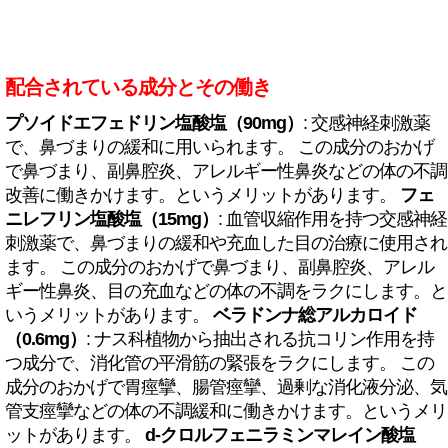
配合されている成分とその働き
プソイドエフェドリン塩酸塩（90mg）
: 交感神経刺激薬
で、鼻づまりの緩和に用いられます。 この成分のおかげ
で鼻づまり、副鼻腔炎、アレルギー性鼻炎などの体の不調
改善に働きかけます。というメリットがあります。
フェ
ニレフリン塩酸塩（15mg）
: 血管収縮作用を持つ交感神経
刺激薬で、鼻づまりの緩和や充血した目の治療に使用され
ます。 この成分のおかげで鼻づまり、副鼻腔炎、アレル
ギー性鼻炎、目の充血などの体の不調をラクにします。と
いうメリットがあります。
ベラドンナ総アルカロイド
（0.6mg）
: ナス科植物から抽出される抗コリン作用を持
つ成分で、消化管の平滑筋の緊張をラクにします。 この
成分のおかげで胃痙攣、腸管痙攣、過剰な消化液分泌、気
管支痙攣などの体の不調緩和に働きかけます。というメリ
ットがあります。
d-クロルフェニラミンマレイン酸塩