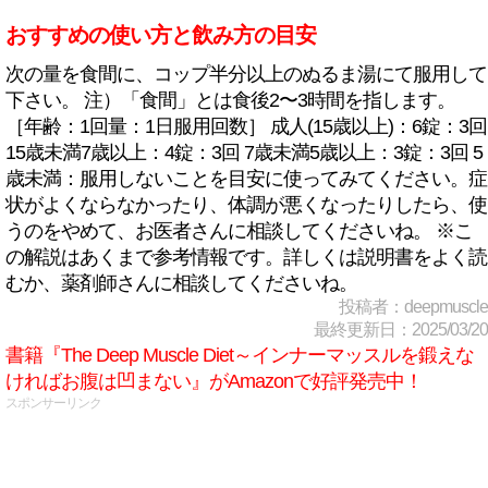
おすすめの使い方と飲み方の目安
次の量を食間に、コップ半分以上のぬるま湯にて服用して
下さい。 注）「食間」とは食後2〜3時間を指します。
［年齢：1回量：1日服用回数］ 成人(15歳以上)：6錠：3回
15歳未満7歳以上：4錠：3回 7歳未満5歳以上：3錠：3回 5
歳未満：服用しないことを目安に使ってみてください。症
状がよくならなかったり、体調が悪くなったりしたら、使
うのをやめて、お医者さんに相談してくださいね。 ※こ
の解説はあくまで参考情報です。詳しくは説明書をよく読
むか、薬剤師さんに相談してくださいね。
投稿者：deepmuscle
最終更新日：2025/03/20
書籍『The Deep Muscle Diet～インナーマッスルを鍛えな
ければお腹は凹まない』がAmazonで好評発売中！
スポンサーリンク