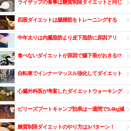
ライザップの食事は糖質制限ダイエットと同じ
四股ダイエットは腸腰筋をトレーニングする
中年太りは内臓脂肪より皮下脂肪に原因アリ
食べないダイエットが原因で腸下垂がおきる!?
自転車でインナーマッスル強化してダイエット
心臓外科医が考案したダイエットウォーキング
ビリーズブートキャンプ効果は一週間で3.4kg減
糖質制限ダイエットのやり方は3パターン！