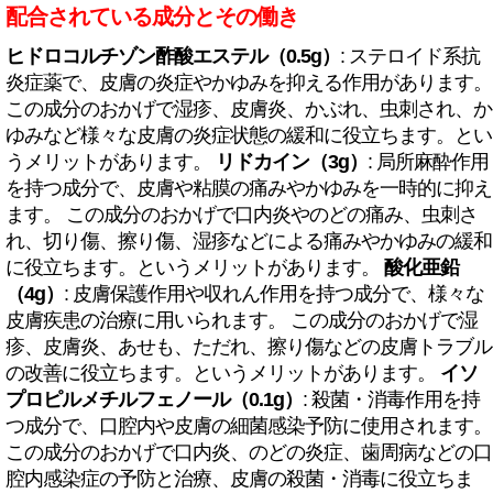
配合されている成分とその働き
ヒドロコルチゾン酢酸エステル（0.5g）
: ステロイド系抗
炎症薬で、皮膚の炎症やかゆみを抑える作用があります。
この成分のおかげで湿疹、皮膚炎、かぶれ、虫刺され、か
ゆみなど様々な皮膚の炎症状態の緩和に役立ちます。とい
うメリットがあります。
リドカイン（3g）
: 局所麻酔作用
を持つ成分で、皮膚や粘膜の痛みやかゆみを一時的に抑え
ます。 この成分のおかげで口内炎やのどの痛み、虫刺さ
れ、切り傷、擦り傷、湿疹などによる痛みやかゆみの緩和
に役立ちます。というメリットがあります。
酸化亜鉛
（4g）
: 皮膚保護作用や収れん作用を持つ成分で、様々な
皮膚疾患の治療に用いられます。 この成分のおかげで湿
疹、皮膚炎、あせも、ただれ、擦り傷などの皮膚トラブル
の改善に役立ちます。というメリットがあります。
イソ
プロピルメチルフェノール（0.1g）
: 殺菌・消毒作用を持
つ成分で、口腔内や皮膚の細菌感染予防に使用されます。
この成分のおかげで口内炎、のどの炎症、歯周病などの口
腔内感染症の予防と治療、皮膚の殺菌・消毒に役立ちま