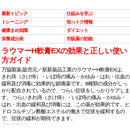
最新トピック
仕組みを学ぶ
トレーニング
知っトク情報
健康まめ知識
ダイエット
栄養成分表
市販薬の効能
ラウマーH軟膏EXの効果と正しい使い
方ガイド
万協製薬,販売元／新新薬品工業のラウマーH軟膏EXは、
きれ痔（さけ痔）・いぼ痔の痛み・かゆみ・はれ・出血の
緩和及び消毒に効果的な鎮痛薬です。8種類の成分がしっ
かり配合されているので、つらい症状をしっかりケアしま
す。 つらいきれ痔（さけ痔）・いぼ痔の痛み・かゆみ・
はれ・出血の緩和及び消毒には、この薬が効果的です。ヒ
ドロコルチゾン酢酸エステルの働きで症状を緩和するの
で、症状の緩和が期待できます。
スポンサーリンク