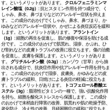
す。というメリットがあります。
クロルフェニラミンマ
レイン酸塩（0.2g）
: 抗ヒスタミン作用を持つ成分で、く
しゃみ、鼻水、鼻づまりなどのアレルギー症状を抑えま
す。 この成分のおかげでくしゃみ、鼻水、鼻づまり、か
ゆみなどのアレルギー症状や、かぜによる炎症反応を緩和
します。というメリットがあります。
アラントイン
（1g）
: 細胞の再生を促進し、肌の修復や保湿を助ける成
分です。 この成分のおかげで肌荒れ、湿疹、かぶれ、ひ
び割れなどの皮膚トラブルの改善に役立ちます。傷の治癒
を促進し、皮膚を保護します。というメリットがありま
す。
グリチルレチン酸（0.3g）
: カンゾウ（甘草）から抽
出される成分で、抗炎症作用や抗アレルギー作用を持ちま
す。 この成分のおかげで湿疹、皮膚炎、かゆみなどの皮
膚トラブルの緩和、日焼けによる炎症の軽減に役立ちま
す。というメリットがあります。
トコフェロール酢酸エ
ステル（3g）
: 脂溶性ビタミンの一種で、強い抗酸化作用
を持ち、細胞を酸化ストレスから保護します。 この成分
のおかげで末梢血行障害の改善、肌荒れや肌の乾燥予防、
老化防止、冷え性の改善、月経困難症の緩和に役立ちま