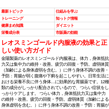
最新トピック
仕組みを学ぶ
トレーニング
知っトク情報
健康まめ知識
ダイエット
栄養成分表
市販薬の効能
レオスミンゴールド内服液の効果と正
しい使い方ガイド
金陽製薬のレオスミンゴールド内服液は、体力，身体抵抗
力又は集中力の維持・改善。疲労の回復・予防。虚弱体質
（加齢による身体虚弱を含む。）に伴う身体不調の改善・
予防：胃腸が弱く腹痛や下痢を起こしやすい。日常生活に
おける栄養不良に伴う身体…に効果的な胃腸薬です。12種
類の成分がしっかり配合されているので、つらい症状をし
っかりケアします。 つらい体力，身体抵抗力又は集中力
の維持・改善。疲労の回復・予防。虚弱体質（加齢による
身体虚弱を含む。）に伴う身体不調の改善・予防：胃腸が