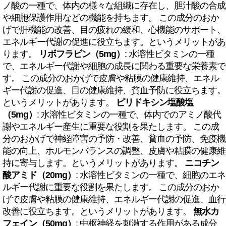
ノ酸の一種で、体内の様々な組織に存在し、胆汁酸の合成
や細胞保護作用などの機能を持ちます。 この成分のおか
げで肝機能の改善、目の疲れの緩和、心機能のサポート、
エネルギー代謝の促進に役立ちます。というメリットがあ
ります。
リボフラビン（5mg）
: 水溶性ビタミンの一種
で、エネルギー代謝や細胞の成長に関わる重要な栄養素で
す。 この成分のおかげで皮膚や粘膜の健康維持、エネル
ギー代謝の促進、目の健康維持、貧血予防に役立ちます。
というメリットがあります。
ピリドキシン塩酸塩
（5mg）
: 水溶性ビタミンの一種で、体内でのアミノ酸代
謝やエネルギー産生に重要な役割を果たします。 この成
分のおかげで神経障害の予防・改善、貧血の予防、免疫機
能の向上、ホルモンバランスの調整、皮膚や粘膜の健康維
持に寄与します。というメリットがあります。
ニコチン
酸アミド（20mg）
: 水溶性ビタミンの一種で、細胞のエネ
ルギー代謝に重要な役割を果たします。 この成分のおか
げで皮膚や粘膜の健康維持、エネルギー代謝の促進、血行
改善に役立ちます。というメリットがあります。
無水カ
フェイン（50mg）
: 中枢神経を刺激する作用がある成分