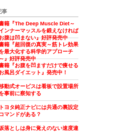
記事
書籍『The Deep Muscle Diet～
インナーマッスルを鍛えなければ
お腹は凹まない』好評発売中
書籍『超回復の真実～筋トレ効果
を最大化する科学的アプローチ
～』好評発売中
書籍『お腹を凹ますだけで痩せる
お風呂ダイエット』発売中！
移動式オービスは看板で設置場所
を事前に察知する
トヨタ純正ナビには共通の裏設定
コマンドがある？
坂落としは身に覚えのない速度違