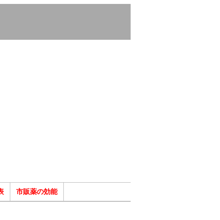
表
市販薬の効能
ク