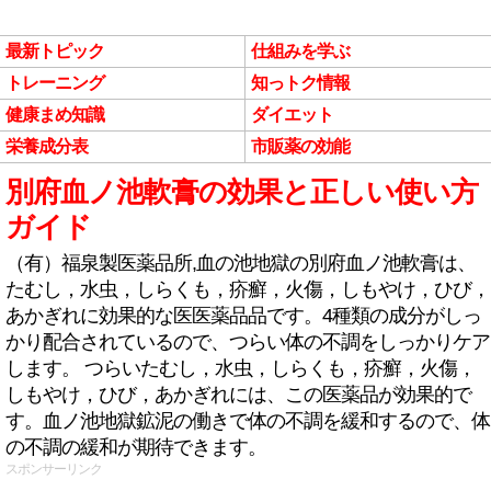
最新トピック
仕組みを学ぶ
トレーニング
知っトク情報
健康まめ知識
ダイエット
栄養成分表
市販薬の効能
別府血ノ池軟膏の効果と正しい使い方
ガイド
（有）福泉製医薬品所,血の池地獄の別府血ノ池軟膏は、
たむし，水虫，しらくも，疥癬，火傷，しもやけ，ひび，
あかぎれに効果的な医医薬品品です。4種類の成分がしっ
かり配合されているので、つらい体の不調をしっかりケア
します。 つらいたむし，水虫，しらくも，疥癬，火傷，
しもやけ，ひび，あかぎれには、この医薬品が効果的で
す。血ノ池地獄鉱泥の働きで体の不調を緩和するので、体
の不調の緩和が期待できます。
スポンサーリンク