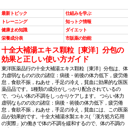
最新トピック
仕組みを学ぶ
トレーニング
知っトク情報
健康まめ知識
ダイエット
栄養成分表
市販薬の効能
十全大補湯エキス顆粒［東洋］分包の
効果と正しい使い方ガイド
東洋医薬品行の十全大補湯エキス顆粒［東洋］分包は、体
力虚弱なものの次の諸症：病後・術後の体力低下，疲労倦
怠，食欲不振，ねあせ，手足の冷え，貧血に効果的な医医
薬品品です。1種類の成分がしっかり配合されているの
で、つらい体の不調をしっかりケアします。 つらい体力
虚弱なものの次の諸症：病後・術後の体力低下，疲労倦
怠，食欲不振，ねあせ，手足の冷え，貧血には、この医薬
品が効果的です。十全大補湯水製エキス(「漢方処方応用
の実際」)の働きで体の不調を緩和するので、体の不調の