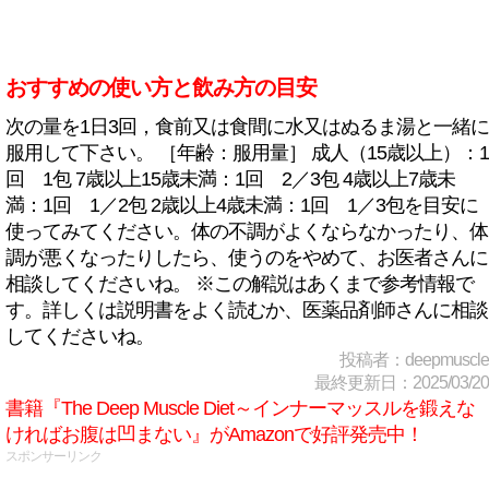
おすすめの使い方と飲み方の目安
次の量を1日3回，食前又は食間に水又はぬるま湯と一緒に
服用して下さい。 ［年齢：服用量］ 成人（15歳以上）：1
回 1包 7歳以上15歳未満：1回 2／3包 4歳以上7歳未
満：1回 1／2包 2歳以上4歳未満：1回 1／3包を目安に
使ってみてください。体の不調がよくならなかったり、体
調が悪くなったりしたら、使うのをやめて、お医者さんに
相談してくださいね。 ※この解説はあくまで参考情報で
す。詳しくは説明書をよく読むか、医薬品剤師さんに相談
してくださいね。
投稿者：deepmuscle
最終更新日：2025/03/20
書籍『The Deep Muscle Diet～インナーマッスルを鍛えな
ければお腹は凹まない』がAmazonで好評発売中！
スポンサーリンク