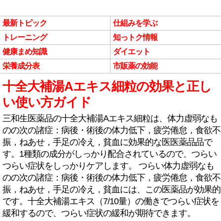
最新トピック
仕組みを学ぶ
トレーニング
知っトク情報
健康まめ知識
ダイエット
栄養成分表
市販薬の効能
十全大補湯Aエキス細粒の効果と正し
い使い方ガイド
三和生医薬品の十全大補湯Aエキス細粒は、体力虚弱なも
のの次の諸症：病後・術後の体力低下，疲労倦怠，食欲不
振，ねあせ，手足の冷え，貧血に効果的な医医薬品品で
す。1種類の成分がしっかり配合されているので、つらい
つらい症状をしっかりケアします。 つらい体力虚弱なも
のの次の諸症：病後・術後の体力低下，疲労倦怠，食欲不
振，ねあせ，手足の冷え，貧血には、この医薬品が効果的
です。十全大補湯エキス（7/10量）の働きでつらい症状を
緩和するので、つらい症状の緩和が期待できます。