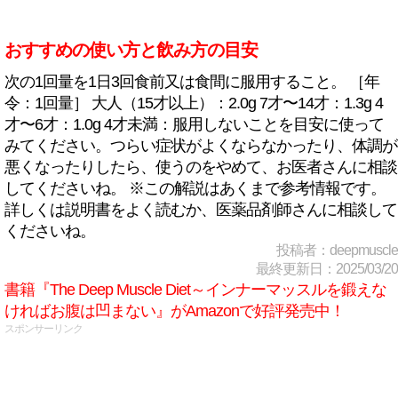
おすすめの使い方と飲み方の目安
次の1回量を1日3回食前又は食間に服用すること。 ［年
令：1回量］ 大人（15才以上）：2.0g 7才〜14才：1.3g 4
才〜6才：1.0g 4才未満：服用しないことを目安に使って
みてください。つらい症状がよくならなかったり、体調が
悪くなったりしたら、使うのをやめて、お医者さんに相談
してくださいね。 ※この解説はあくまで参考情報です。
詳しくは説明書をよく読むか、医薬品剤師さんに相談して
くださいね。
投稿者：deepmuscle
最終更新日：2025/03/20
書籍『The Deep Muscle Diet～インナーマッスルを鍛えな
ければお腹は凹まない』がAmazonで好評発売中！
スポンサーリンク