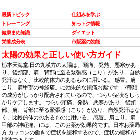
最新トピック
仕組みを学ぶ
トレーニング
知っトク情報
健康まめ知識
ダイエット
栄養成分表
市販薬の効能
太陽の効果と正しい使い方ガイド
栃本天海堂,日の丸漢方の太陽は、頭痛、発熱、悪寒があ
り、後頸部、肩、背部に至る緊張感（こり）があり、自然
発汗はなく、比較的体力のあるものに用いる。 感冒。肩
こり。肩甲部の神経痛。に効果的な鎮痛お薬です。7種類
の成分がしっかり配合されているので、つらい症状をしっ
かりケアします。 つらい頭痛、発熱、悪寒があり、後頸
部、肩、背部に至る緊張感（こり）があり、自然発汗はな
く、比較的体力のあるものに用いる。 感冒。肩こり。肩
甲部の神経痛。には、このお薬が効果的です。日本お薬局
方 カッコンの働きで症状を緩和するので、症状の緩和が