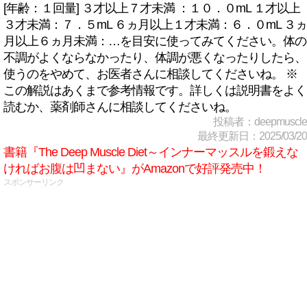
[年齢：１回量] ３才以上７才未満 ：１０．０mL １才以上
３才未満：７．５mL ６ヵ月以上１才未満：６．０mL ３ヵ
月以上６ヵ月未満：…を目安に使ってみてください。体の
不調がよくならなかったり、体調が悪くなったりしたら、
使うのをやめて、お医者さんに相談してくださいね。 ※
この解説はあくまで参考情報です。詳しくは説明書をよく
読むか、薬剤師さんに相談してくださいね。
投稿者：deepmuscle
最終更新日：2025/03/20
書籍『The Deep Muscle Diet～インナーマッスルを鍛えな
ければお腹は凹まない』がAmazonで好評発売中！
スポンサーリンク