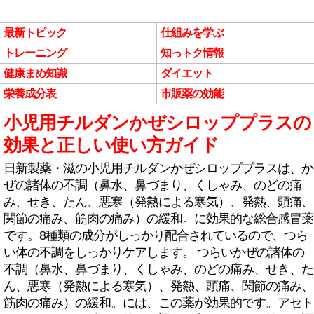
最新トピック
仕組みを学ぶ
トレーニング
知っトク情報
健康まめ知識
ダイエット
栄養成分表
市販薬の効能
小児用チルダンかぜシロッププラスの
効果と正しい使い方ガイド
日新製薬・滋の小児用チルダンかぜシロッププラスは、か
ぜの諸体の不調（鼻水、鼻づまり、くしゃみ、のどの痛
み、せき、たん、悪寒（発熱による寒気）、発熱、頭痛、
関節の痛み、筋肉の痛み）の緩和。に効果的な総合感冒薬
です。8種類の成分がしっかり配合されているので、つら
い体の不調をしっかりケアします。 つらいかぜの諸体の
不調（鼻水、鼻づまり、くしゃみ、のどの痛み、せき、た
ん、悪寒（発熱による寒気）、発熱、頭痛、関節の痛み、
筋肉の痛み）の緩和。には、この薬が効果的です。アセト