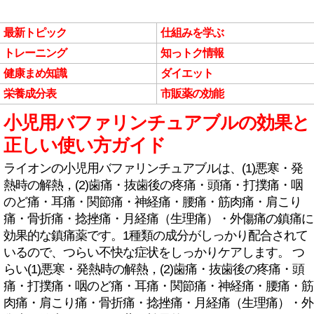
最新トピック
仕組みを学ぶ
トレーニング
知っトク情報
健康まめ知識
ダイエット
栄養成分表
市販薬の効能
小児用バファリンチュアブルの効果と
正しい使い方ガイド
ライオンの小児用バファリンチュアブルは、(1)悪寒・発
熱時の解熱，(2)歯痛・抜歯後の疼痛・頭痛・打撲痛・咽
のど痛・耳痛・関節痛・神経痛・腰痛・筋肉痛・肩こり
痛・骨折痛・捻挫痛・月経痛（生理痛）・外傷痛の鎮痛に
効果的な鎮痛薬です。1種類の成分がしっかり配合されて
いるので、つらい不快な症状をしっかりケアします。 つ
らい(1)悪寒・発熱時の解熱，(2)歯痛・抜歯後の疼痛・頭
痛・打撲痛・咽のど痛・耳痛・関節痛・神経痛・腰痛・筋
肉痛・肩こり痛・骨折痛・捻挫痛・月経痛（生理痛）・外