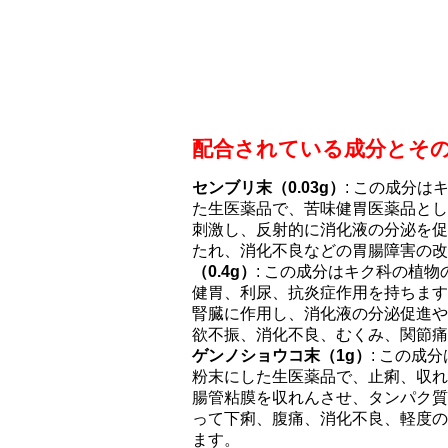
配合されている成分とそ
センブリ末（0.03g）
: この成分
た生医薬品で、苦味健胃医薬品とし
刺激し、反射的に消化液の分泌を促
たれ、消化不良などの胃腸障害の
（0.4g）
: この成分はキク科の植
健胃、利尿、抗炎症作用を持ちます
腎臓に作用し、消化液の分泌促進や
欲不振、消化不良、むくみ、関節痛
ゲンノショウコ末（1g）
: この成
粉末にした生医薬品で、止痢、収れ
腸管粘膜を収れんさせ、タンパク質
って下痢、腹痛、消化不良、軽度の
ます。