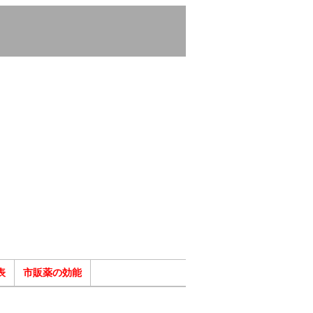
表
市販薬の効能
ク