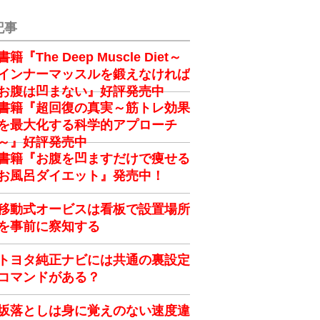
記事
書籍『The Deep Muscle Diet～
インナーマッスルを鍛えなければ
お腹は凹まない』好評発売中
書籍『超回復の真実～筋トレ効果
を最大化する科学的アプローチ
～』好評発売中
書籍『お腹を凹ますだけで痩せる
お風呂ダイエット』発売中！
移動式オービスは看板で設置場所
を事前に察知する
トヨタ純正ナビには共通の裏設定
コマンドがある？
坂落としは身に覚えのない速度違