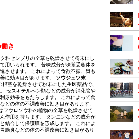
の働き
はキク科センブリの全草を乾燥させて粉末にし
て用いられます。 苦味成分が味覚受容体を
進させます。 これによって食欲不振、胃も
改善に効き目があります。
ソウジュツ末
物の根茎を乾燥させて粉末にした生医薬品で、
。 セスキテルペン類などの成分が消化管や
利尿効果をもたらします。 これによって食
などの体の不調改善に効き目があります。
分はフウロソウ科の植物の全草を乾燥させて
ん作用を持ちます。 タンニンなどの成分が
と結合して保護膜を形成します。 これによ
胃腸炎などの体の不調改善に効き目があり