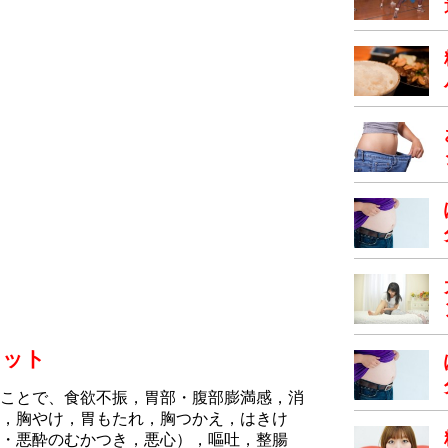
リット
ことで、食欲不振，胃部・腹部膨満感，消
，胸やけ，胃もたれ，胸つかえ，はきけ
・悪酔のむかつき，悪心），嘔吐，整腸