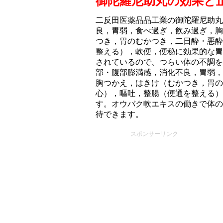
御陀羅尼助丸の効果と
二反田医薬品品工業の御陀羅尼助丸
良，胃弱，食べ過ぎ，飲み過ぎ，胸
つき，胃のむかつき，二日酔・悪酔
整える），軟便，便秘に効果的な胃
されているので、つらい体の不調を
部・腹部膨満感，消化不良，胃弱，
胸つかえ，はきけ（むかつき，胃の
心），嘔吐，整腸（便通を整える）
す。オウバク軟エキスの働きで体の
待できます。
スポンサーリンク