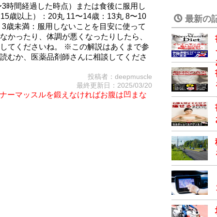
〜3時間経過した時点）または食後に服用し
歳以上）：20丸 11〜14歳：13丸 8〜10
最新の
：5丸 3歳未満：服用しないことを目安に使って
なかったり、体調が悪くなったりしたら、
してくださいね。 ※この解説はあくまで参
読むか、医薬品剤師さんに相談してくださ
投稿者：deepmuscle
最終更新日：2025/03/20
iet～インナーマッスルを鍛えなければお腹は凹まな