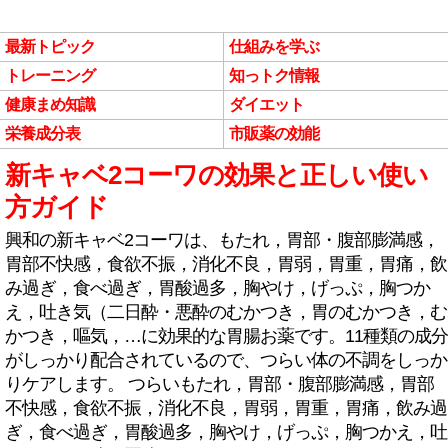
最新トピック
仕組みを学ぶ
トレーニング
知っトク情報
健康まめ知識
ダイエット
栄養成分表
市販薬の効能
新キャベ2コーワの効果と正しい使い
方ガイド
興和の新キャベ2コーワは、もたれ，胃部・腹部膨満感，
胃部不快感，食欲不振，消化不良，胃弱，胃重，胃痛，飲
み過ぎ，食べ過ぎ，胃酸過多，胸やけ，げっぷ，胸つか
え，吐き気（二日酔・悪酔のむかつき，胃のむかつき，む
かつき，嘔気，…に効果的な胃腸お薬です。11種類の成分
がしっかり配合されているので、つらい体の不調をしっか
りケアします。 つらいもたれ，胃部・腹部膨満感，胃部
不快感，食欲不振，消化不良，胃弱，胃重，胃痛，飲み過
ぎ，食べ過ぎ，胃酸過多，胸やけ，げっぷ，胸つかえ，吐