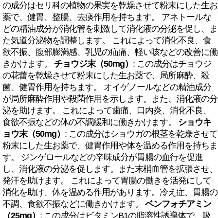
の成分はセリ科の植物の果実を乾燥させて粉末にした生お
薬で、健胃、整腸、去痰作用を持ちます。 アネトールな
どの精油成分が消化管を刺激して消化液の分泌を促し、ま
た気道分泌物を調整します。 これによって消化不良、食
欲不振、腹部膨満感、乳児の疝痛、軽い咳などの改善に働
きかけます。
チョウジ末（50mg）
: この成分はチョウジ
の花蕾を乾燥させて粉末にした生お薬で、局所麻酔、殺
菌、健胃作用を持ちます。 オイゲノールなどの精油成分
が局所麻酔作用や殺菌作用を示します。また、消化液の分
泌を助けます。 これによって歯痛、口内炎、消化不良、
食欲不振などの体の不調緩和に働きかけます。
ショウキ
ョウ末（50mg）
: この成分はショウガの根茎を乾燥させて
粉末にした生お薬で、健胃作用や体を温める作用を持ちま
す。 ジンゲロールなどの辛味成分が胃腸の血行を促進
し、消化液の分泌を促します。また末梢血管を拡張させ、
発汗を助けます。 これによって胃腸の働きを活発にして
消化を助け、体を温める作用があります。冷え症、胃腸の
不調、食欲不振などに働きかけます。
ベンフォチアミン
（25mg）
: この成分はビタミンB1の脂溶性誘導体で、吸