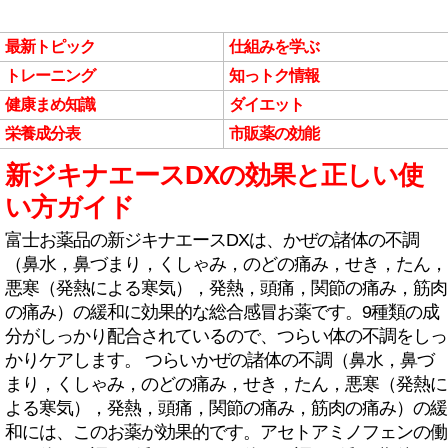
最新トピック
仕組みを学ぶ
トレーニング
知っトク情報
健康まめ知識
ダイエット
栄養成分表
市販薬の効能
新ジキナエースDXの効果と正しい使
い方ガイド
富士お薬品の新ジキナエースDXは、かぜの諸体の不調
（鼻水，鼻づまり，くしゃみ，のどの痛み，せき，たん，
悪寒（発熱による寒気），発熱，頭痛，関節の痛み，筋肉
の痛み）の緩和に効果的な総合感冒お薬です。9種類の成
分がしっかり配合されているので、つらい体の不調をしっ
かりケアします。 つらいかぜの諸体の不調（鼻水，鼻づ
まり，くしゃみ，のどの痛み，せき，たん，悪寒（発熱に
よる寒気），発熱，頭痛，関節の痛み，筋肉の痛み）の緩
和には、このお薬が効果的です。アセトアミノフェンの働