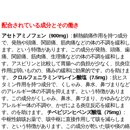
配合されている成分とその働き
アセトアミノフェン（900mg）
: 解熱鎮痛作用を持つ成分
で、発熱や頭痛、関節痛、筋肉痛などの体の不調を緩和し
ます。という特徴があります。この成分が発熱、頭痛、歯
痛、関節痛、筋肉痛、生理痛などの体の不調を緩和しま
す。アスピリンと比較して胃腸への負担が少なく、抗炎症
作用は弱いものの、痛みの緩和に効果的です。のを助けま
す。
クロルフェニラミンマレイン酸塩（7.5mg）
: 抗ヒス
タミン作用を持つ成分で、くしゃみ、鼻水、鼻づまりなど
のアレルギー体の不調を抑えます。という特徴がありま
す。この成分がくしゃみ、鼻水、鼻づまり、かゆみなどの
アレルギー体の不調や、かぜによる炎症反応を緩和しま
す。のを助けます。
チペピジンヒベンズ酸塩（75mg）
:
中枢性鎮咳お薬で、咳中枢に直接作用して咳を減らしま
す。という特徴があります。この成分が乾いた咳や痰の絡