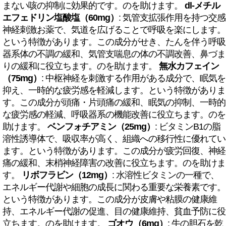
まない咳の抑制に効果的です。のを助けます。
dl-メチル
エフェドリン塩酸塩（60mg）
: 気管支拡張作用を持つ交感
神経刺激お薬で、気道を広げることで呼吸を楽にします。
という特徴があります。この成分がせき、たんを伴う呼吸
器系体の不調の緩和、気管支喘息の体の不調改善、鼻づま
りの緩和に役立ちます。のを助けます。
無水カフェイン
（75mg）
: 中枢神経を刺激する作用がある成分で、眠気を
抑え、一時的な疲労感を軽減します。という特徴がありま
す。この成分が頭痛・片頭痛の緩和、眠気の抑制、一時的
な疲労感の軽減、呼吸器系の機能改善に役立ちます。のを
助けます。
ベンフォチアミン（25mg）
: ビタミンB1の脂
溶性誘導体で、吸収率が高く、組織への移行性に優れてい
ます。という特徴があります。この成分が疲労回復、神経
痛の緩和、末梢神経障害の改善に役立ちます。のを助けま
す。
リボフラビン（12mg）
: 水溶性ビタミンの一種で、
エネルギー代謝や細胞の成長に関わる重要な栄養素です。
という特徴があります。この成分が皮膚や粘膜の健康維
持、エネルギー代謝の促進、目の健康維持、貧血予防に役
立ちます。のを助けます。
ゴオウ（6mg）
: 牛の胆石を乾