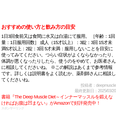
おすすめの使い方と飲み方の目安
1日3回食前又は食間に水又は白湯にて服用。 ［年齢：1回
量：1日服用回数］ 成人（15才以上）：3錠：3回 15才未
満5才以上：2錠：3回 5才未満：服用しないことを目安に
使ってみてください。つらい症状がよくならなかったり、
体調が悪くなったりしたら、使うのをやめて、お医者さん
に相談してくださいね。 ※この解説はあくまで参考情報
です。詳しくは説明書をよく読むか、薬剤師さんに相談し
てくださいね。
投稿者：deepmuscle
最終更新日：2025/03/20
書籍『The Deep Muscle Diet～インナーマッスルを鍛えな
ければお腹は凹まない』がAmazonで好評発売中！
スポンサーリンク