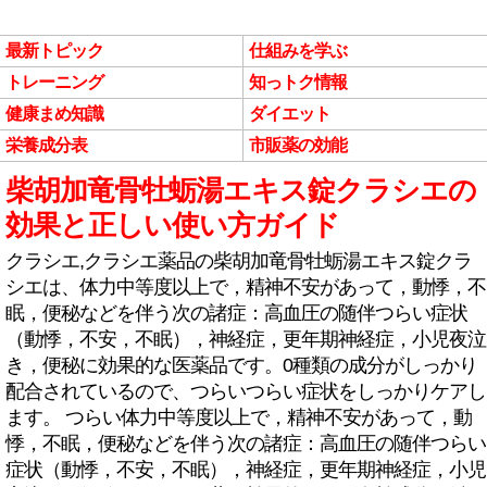
最新トピック
仕組みを学ぶ
トレーニング
知っトク情報
健康まめ知識
ダイエット
栄養成分表
市販薬の効能
柴胡加竜骨牡蛎湯エキス錠クラシエの
効果と正しい使い方ガイド
クラシエ,クラシエ薬品の柴胡加竜骨牡蛎湯エキス錠クラ
シエは、体力中等度以上で，精神不安があって，動悸，不
眠，便秘などを伴う次の諸症：高血圧の随伴つらい症状
（動悸，不安，不眠），神経症，更年期神経症，小児夜泣
き，便秘に効果的な医薬品です。0種類の成分がしっかり
配合されているので、つらいつらい症状をしっかりケアし
ます。 つらい体力中等度以上で，精神不安があって，動
悸，不眠，便秘などを伴う次の諸症：高血圧の随伴つらい
症状（動悸，不安，不眠），神経症，更年期神経症，小児