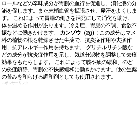
ロールなどの辛味成分が胃腸の血行を促進し、消化液の分
泌を促します。また末梢血管を拡張させ、発汗をよくしま
す。 これによって胃腸の働きを活発にして消化を助け、
体を温める作用があります。冷え症、胃腸の不調、食欲不
振などに働きかけます。
カンゾウ（2g）
: この成分はマメ
科の植物の根を乾燥させた生薬で、抗炎症作用や去痰作
用、抗アレルギー作用を持ちます。 グリチルリチン酸な
どの成分が抗炎症作用を示し、気道分泌物を調整して去痰
効果をもたらします。 これによって咳や痰の緩和、のど
の炎症鎮静、胃腸の不快感緩和に働きかけます。他の生薬
の苦みを和らげる調和剤としても使用されます。
スポンサーリンク