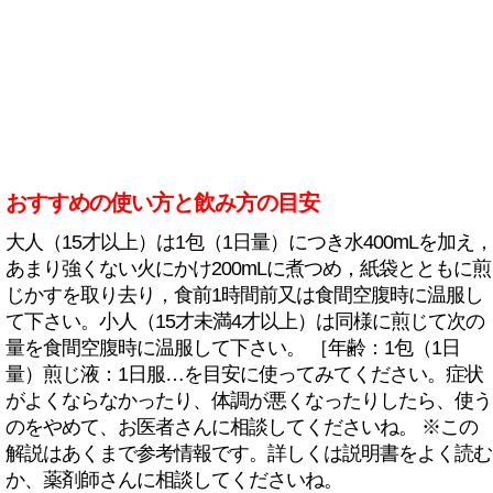
おすすめの使い方と飲み方の目安
大人（15才以上）は1包（1日量）につき水400mLを加え，
あまり強くない火にかけ200mLに煮つめ，紙袋とともに煎
じかすを取り去り，食前1時間前又は食間空腹時に温服し
て下さい。小人（15才未満4才以上）は同様に煎じて次の
量を食間空腹時に温服して下さい。 ［年齢：1包（1日
量）煎じ液：1日服…を目安に使ってみてください。症状
がよくならなかったり、体調が悪くなったりしたら、使う
のをやめて、お医者さんに相談してくださいね。 ※この
解説はあくまで参考情報です。詳しくは説明書をよく読む
か、薬剤師さんに相談してくださいね。