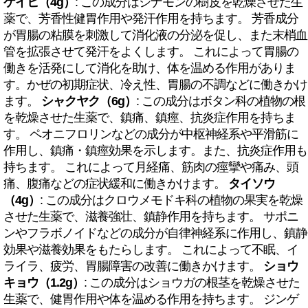
ケイヒ（4g）
: この成分はシナモンの樹皮を乾燥させた生
薬で、芳香性健胃作用や発汗作用を持ちます。 芳香成分
が胃腸の粘膜を刺激して消化液の分泌を促し、また末梢血
管を拡張させて発汗をよくします。 これによって胃腸の
働きを活発にして消化を助け、体を温める作用がありま
す。かぜの初期症状、冷え性、胃腸の不調などに働きかけ
ます。
シャクヤク（6g）
: この成分はボタン科の植物の根
を乾燥させた生薬で、鎮痛、鎮痙、抗炎症作用を持ちま
す。 ペオニフロリンなどの成分が中枢神経系や平滑筋に
作用し、鎮痛・鎮痙効果を示します。また、抗炎症作用も
持ちます。 これによって月経痛、筋肉の痙攣や痛み、頭
痛、腹痛などの症状緩和に働きかけます。
タイソウ
（4g）
: この成分はクロウメモドキ科の植物の果実を乾燥
させた生薬で、滋養強壮、鎮静作用を持ちます。 サポニ
ンやフラボノイドなどの成分が自律神経系に作用し、鎮静
効果や滋養効果をもたらします。 これによって不眠、イ
ライラ、疲労、胃腸障害の改善に働きかけます。
ショウ
キョウ（1.2g）
: この成分はショウガの根茎を乾燥させた
生薬で、健胃作用や体を温める作用を持ちます。 ジンゲ