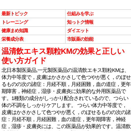
最新トピック
仕組みを学ぶ
トレーニング
知っトク情報
健康まめ知識
ダイエット
栄養成分表
市販薬の効能
温清飲エキス顆粒KMの効果と正しい
使い方ガイド
北日本製医薬品,一元製医薬品の温清飲エキス顆粒KMは、
体力中等度で，皮膚はかさかさして色つやが悪く，のぼせ
るものの次の諸症：月経不順，月経困難，血の道症，更年
期障害，神経症，湿疹・皮膚炎に効果的な外用医薬品で
す。1種類の成分がしっかり配合されているので、つらい
体の不調をしっかりケアします。 つらい体力中等度で，
皮膚はかさかさして色つやが悪く，のぼせるものの次の諸
症：月経不順，月経困難，血の道症，更年期障害，神経
症，湿疹・皮膚炎には、この医薬品が効果的です。温清飲