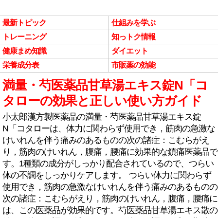
最新トピック
仕組みを学ぶ
トレーニング
知っトク情報
健康まめ知識
ダイエット
栄養成分表
市販薬の効能
満量・芍医薬品甘草湯エキス錠N「コ
タローの効果と正しい使い方ガイド
小太郎漢方製医薬品の満量・芍医薬品甘草湯エキス錠
N「コタローは、体力に関わらず使用でき，筋肉の急激な
けいれんを伴う痛みのあるものの次の諸症：こむらがえ
り，筋肉のけいれん，腹痛，腰痛に効果的な鎮痛医薬品で
す。1種類の成分がしっかり配合されているので、つらい
体の不調をしっかりケアします。 つらい体力に関わらず
使用でき，筋肉の急激なけいれんを伴う痛みのあるものの
次の諸症：こむらがえり，筋肉のけいれん，腹痛，腰痛に
は、この医薬品が効果的です。芍医薬品甘草湯エキス散の