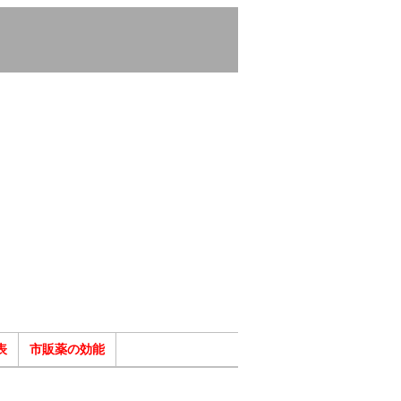
表
市販薬の効能
ク