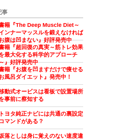
記事
書籍『The Deep Muscle Diet～
インナーマッスルを鍛えなければ
お腹は凹まない』好評発売中
書籍『超回復の真実～筋トレ効果
を最大化する科学的アプローチ
～』好評発売中
書籍『お腹を凹ますだけで痩せる
お風呂ダイエット』発売中！
移動式オービスは看板で設置場所
を事前に察知する
トヨタ純正ナビには共通の裏設定
コマンドがある？
坂落としは身に覚えのない速度違