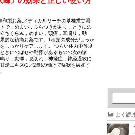
大峰〕の効果と正しい使い方
伸和製お薬,メディカルリーチの苓桂朮甘湯
下で，めまい，ふらつきがあり，ときにの
立ちくらみ，めまい，頭痛，耳鳴り，動
果的な鎮痛お薬です。1種類の成分がしっか
をしっかりケアします。 つらい体力中等度
ときにのぼせや動悸があるものの次の諸
鳴り，動悸，息切れ，神経症，神経過敏に
湯エキス(1／2量)の働きで症状を緩和す
。
よく読