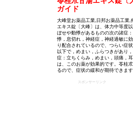
苓桂朮甘湯エキス錠〔
ガイド
大峰堂お薬品工業,日邦お薬品工業,
エキス錠〔大峰〕は、体力中等度以
ぼせや動悸があるものの次の諸症：
悸，息切れ，神経症，神経過敏に効
り配合されているので、つらい症状
以下で，めまい，ふらつきがあり，
症：立ちくらみ，めまい，頭痛，耳
は、このお薬が効果的です。苓桂朮甘
るので、症状の緩和が期待できます
スポンサーリンク