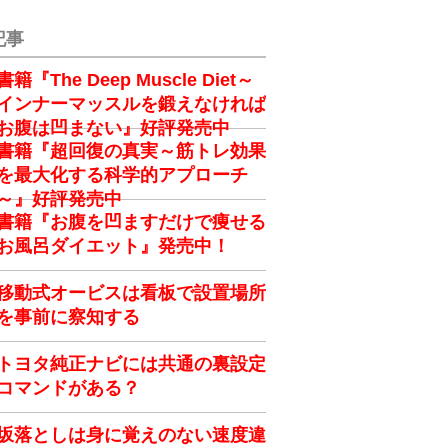
記事
書籍『The Deep Muscle Diet～
インナーマッスルを鍛えなければ
お腹は凹まない』好評発売中
書籍『超回復の真実～筋トレ効果
を最大化する科学的アプローチ
～』好評発売中
書籍『お腹を凹ますだけで痩せる
お風呂ダイエット』発売中！
移動式オービスは看板で設置場所
を事前に察知する
トヨタ純正ナビには共通の裏設定
コマンドがある？
坂落としは身に覚えのない速度違