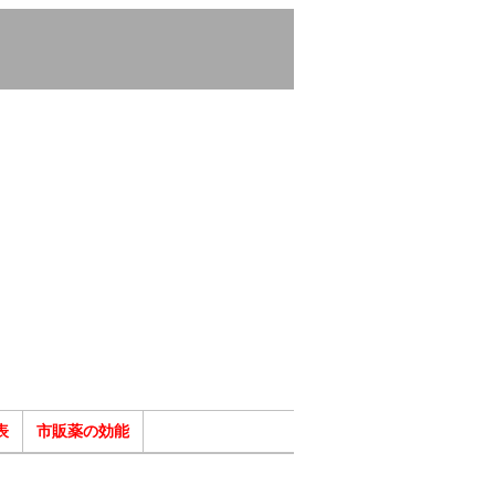
表
市販薬の効能
ク