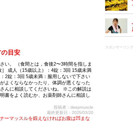
スポンサーリン
方の目安
さい。 （食間とは，食後2〜3時間を指しま
］ 成人（15歳以上）：4錠：3回 15歳未満
上：2錠：3回 5歳未満：服用しないで下さい
がよくならなかったり、体調が悪くなった
さんに相談してくださいね。 ※この解説は
明書をよく読むか、お薬剤師さんに相談し
投稿者：deepmuscle
最終更新日：2025/03/20
iet～インナーマッスルを鍛えなければお腹は凹まな