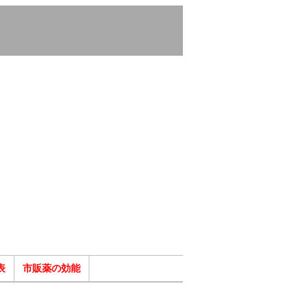
表
市販薬の効能
ク