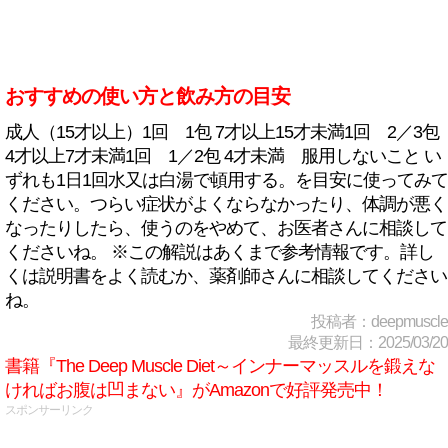
おすすめの使い方と飲み方の目安
成人（15才以上）1回 1包 7才以上15才未満1回 2／3包
4才以上7才未満1回 1／2包 4才未満 服用しないこと い
ずれも1日1回水又は白湯で頓用する。を目安に使ってみて
ください。つらい症状がよくならなかったり、体調が悪く
なったりしたら、使うのをやめて、お医者さんに相談して
くださいね。 ※この解説はあくまで参考情報です。詳し
くは説明書をよく読むか、薬剤師さんに相談してください
ね。
投稿者：deepmuscle
最終更新日：2025/03/20
書籍『The Deep Muscle Diet～インナーマッスルを鍛えな
ければお腹は凹まない』がAmazonで好評発売中！
スポンサーリンク