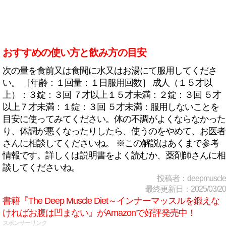
おすすめの使い方と飲み方の目安
次の量を食前又は食間に水又はお湯にて服用してくださ
い。 ［年齢：１回量：１日服用回数］ 成人（１５才以
上）：３錠：３回 ７才以上１５才未満：２錠：３回 ５才
以上７才未満：１錠：３回 ５才未満：服用しないことを
目安に使ってみてください。体の不調がよくならなかった
り、体調が悪くなったりしたら、使うのをやめて、お医者
さんに相談してくださいね。 ※この解説はあくまで参考
情報です。詳しくは説明書をよく読むか、薬剤師さんに相
談してくださいね。
投稿者：deepmuscle
最終更新日：2025/03/20
書籍『The Deep Muscle Diet～インナーマッスルを鍛えな
ければお腹は凹まない』がAmazonで好評発売中！
スポンサーリンク