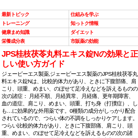
最新トピック
仕組みを学ぶ
トレーニング
知っトク情報
健康まめ知識
ダイエット
栄養成分表
市販薬の効能
JPS桂枝茯苓丸料エキス錠Nの効果と正
しい使い方ガイド
ジェーピーエス製薬,ジェーピーエス製薬のJPS桂枝茯苓丸
料エキス錠Nは、比較的体力があり、ときに下腹部痛、肩
こり、頭重、めまい、のぼせて足冷えなどを訴えるものの
次の諸症： 月経不順、月経異常、月経痛、更年期障害、
血の道症、肩こり、めまい、頭重、打ち身（打撲症）、し
も…に効果的な外用薬です。0種類の成分がしっかり配合
されているので、つらい体の不調をしっかりケアします。
つらい比較的体力があり、ときに下腹部痛、肩こり、頭
重、めまい、のぼせて足冷えなどを訴えるものの次の諸