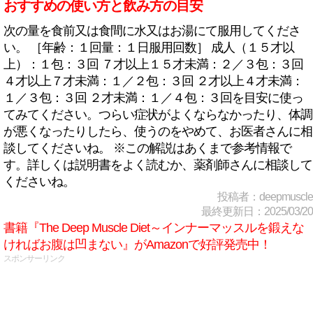
おすすめの使い方と飲み方の目安
次の量を食前又は食間に水又はお湯にて服用してくださ
い。 ［年齢：１回量：１日服用回数］ 成人（１５才以
上）：１包：３回 ７才以上１５才未満：２／３包：３回
４才以上７才未満：１／２包：３回 ２才以上４才未満：
１／３包：３回 ２才未満：１／４包：３回を目安に使っ
てみてください。つらい症状がよくならなかったり、体調
が悪くなったりしたら、使うのをやめて、お医者さんに相
談してくださいね。 ※この解説はあくまで参考情報で
す。詳しくは説明書をよく読むか、薬剤師さんに相談して
くださいね。
投稿者：deepmuscle
最終更新日：2025/03/20
書籍『The Deep Muscle Diet～インナーマッスルを鍛えな
ければお腹は凹まない』がAmazonで好評発売中！
スポンサーリンク