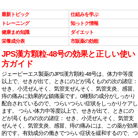
最新トピック
仕組みを学ぶ
トレーニング
知っトク情報
健康まめ知識
ダイエット
栄養成分表
市販薬の効能
JPS漢方顆粒-48号の効果と正しい使い
方ガイド
ジェーピーエス製薬のJPS漢方顆粒-48号は、体力中等度
以上で、せきが出て、ときにのどが渇くものの次の諸症：
せき、小児ぜんそく、気管支ぜんそく、気管支炎、感冒、
痔の痛みに効果的な鎮痛薬です。0種類の成分がしっかり
配合されているので、つらいつらい症状をしっかりケアし
ます。 つらい体力中等度以上で、せきが出て、ときにの
どが渇くものの次の諸症： せき、小児ぜんそく、気管支
ぜんそく、気管支炎、感冒、痔の痛みには、この薬が効果
的です。有効成分の働きでつらい症状を緩和するので、つ