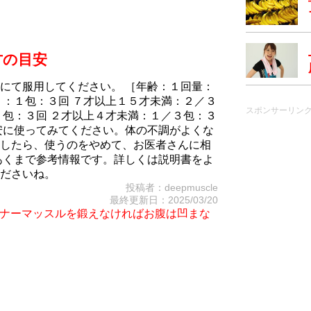
方の目安
にて服用してください。 ［年齢：１回量：
）：１包：３回 ７才以上１５才未満：２／３
スポンサーリン
２包：３回 ２才以上４才未満：１／３包：３
安に使ってみてください。体の不調がよくな
したら、使うのをやめて、お医者さんに相
あくまで参考情報です。詳しくは説明書をよ
ださいね。
投稿者：deepmuscle
最終更新日：2025/03/20
iet～インナーマッスルを鍛えなければお腹は凹まな