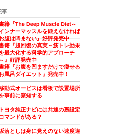
記事
書籍『The Deep Muscle Diet～
インナーマッスルを鍛えなければ
お腹は凹まない』好評発売中
書籍『超回復の真実～筋トレ効果
を最大化する科学的アプローチ
～』好評発売中
書籍『お腹を凹ますだけで痩せる
お風呂ダイエット』発売中！
移動式オービスは看板で設置場所
を事前に察知する
トヨタ純正ナビには共通の裏設定
コマンドがある？
坂落としは身に覚えのない速度違