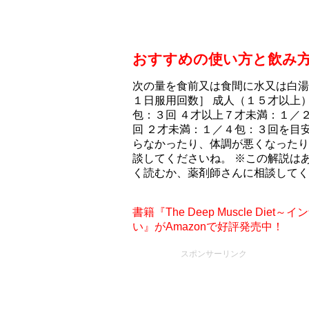
おすすめの使い方と飲み
次の量を食前又は食間に水又は白湯
１日服用回数］ 成人（１５才以上
包：３回 ４才以上７才未満：１／
回 ２才未満：１／４包：３回を目
らなかったり、体調が悪くなったり
談してくださいね。 ※この解説は
く読むか、薬剤師さんに相談してく
書籍『The Deep Muscle D
い』がAmazonで好評発売中！
スポンサーリンク