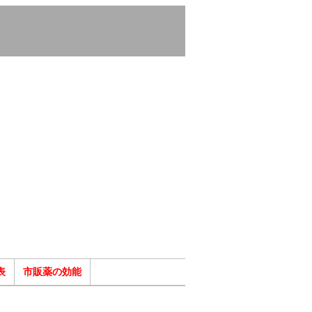
表
市販薬の効能
ク