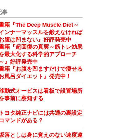
記事
書籍『The Deep Muscle Diet～
インナーマッスルを鍛えなければ
お腹は凹まない』好評発売中
書籍『超回復の真実～筋トレ効果
を最大化する科学的アプローチ
～』好評発売中
書籍『お腹を凹ますだけで痩せる
お風呂ダイエット』発売中！
移動式オービスは看板で設置場所
を事前に察知する
トヨタ純正ナビには共通の裏設定
コマンドがある？
坂落としは身に覚えのない速度違