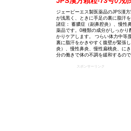
JPS漢方顆粒-73号
ジェーピーエス製医薬品のJPS漢方
が浅黒く、ときに手足の裏に脂汗を
諸症： 蓄膿症（副鼻腔炎）、慢性
薬品です。0種類の成分がしっかり
かりケアします。 つらい体力中等
裏に脂汗をかきやすく腹壁が緊張し
炎）、慢性鼻炎、慢性扁桃炎、にき
分の働きで体の不調を緩和するので
スポンサーリンク