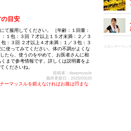
方の目安
にて服用してください。 ［年齢：１回量：
）：１包：３回 ７才以上１５才未満：２／３
２包：３回 ２才以上４才未満：１／３包：３
スポンサーリン
安に使ってみてください。体の不調がよくな
したら、使うのをやめて、お医者さんに相
あくまで参考情報です。詳しくは説明書をよ
てくださいね。
投稿者：deepmuscle
最終更新日：2025/03/20
iet～インナーマッスルを鍛えなければお腹は凹まな