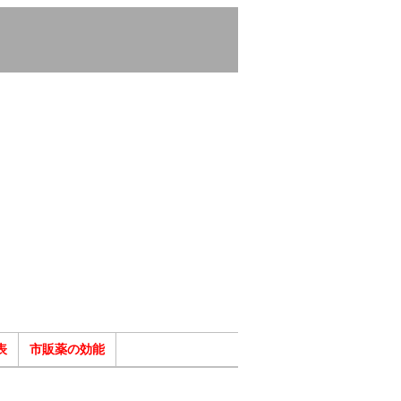
表
市販薬の効能
ク