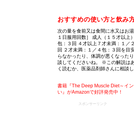
おすすめの使い方と飲み
次の量を食前又は食間に水又はお湯
１日服用回数］ 成人（１５才以上
包：３回 ４才以上７才未満：１／
回 ２才未満：１／４包：３回を目
らなかったり、体調が悪くなったり
談してくださいね。 ※この解説は
く読むか、医薬品剤師さんに相談し
書籍『The Deep Muscle D
い』がAmazonで好評発売中！
スポンサーリンク