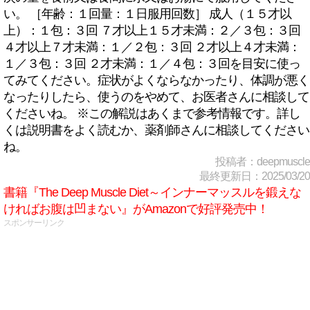
い。 ［年齢：１回量：１日服用回数］ 成人（１５才以
上）：１包：３回 ７才以上１５才未満：２／３包：３回
４才以上７才未満：１／２包：３回 ２才以上４才未満：
１／３包：３回 ２才未満：１／４包：３回を目安に使っ
てみてください。症状がよくならなかったり、体調が悪く
なったりしたら、使うのをやめて、お医者さんに相談して
くださいね。 ※この解説はあくまで参考情報です。詳し
くは説明書をよく読むか、薬剤師さんに相談してください
ね。
投稿者：deepmuscle
最終更新日：2025/03/20
書籍『The Deep Muscle Diet～インナーマッスルを鍛えな
ければお腹は凹まない』がAmazonで好評発売中！
スポンサーリンク