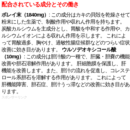
配合されている成分とその働き
ボレイ末（1840mg）
: この成分はカキの貝殻を乾燥させて
粉末にした生薬で、制酸作用や収れん作用を持ちます。
炭酸カルシウムを主成分とし、胃酸を中和する作用や、カ
ルシウムイオンによる収れん作用を示します。 これによ
って胃酸過多、胸やけ、過敏性腸症候群などのつらい症状
改善に効き目があります。
ウルソデオキシコール酸
（10mg）
: この成分は胆汁酸の一種で、肝臓・胆嚢の機能
改善や胆石溶解作用があります。 肝細胞膜を保護し、肝
機能を改善します。また、胆汁の流れを促進し、コレステ
ロール系胆石を溶解する作用があります。 これによって
肝機能障害、胆石症、胆汁うっ滞などの改善に効き目があ
ります。
スポンサーリンク