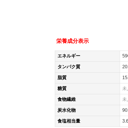
栄養成分表示
エネルギー
59
タンパク質
20
脂質
15
糖質
未
食物繊維
未
炭水化物
90
食塩相当量
3.