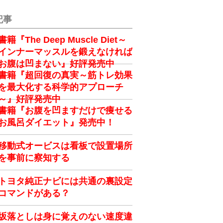
記事
書籍『The Deep Muscle Diet～
インナーマッスルを鍛えなければ
お腹は凹まない』好評発売中
書籍『超回復の真実～筋トレ効果
を最大化する科学的アプローチ
～』好評発売中
書籍『お腹を凹ますだけで痩せる
お風呂ダイエット』発売中！
移動式オービスは看板で設置場所
を事前に察知する
トヨタ純正ナビには共通の裏設定
コマンドがある？
坂落としは身に覚えのない速度違