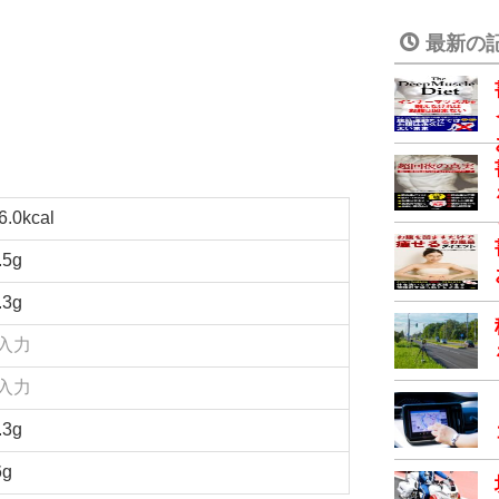
最新の
6.0kcal
.5g
.3g
入力
入力
.3g
6g