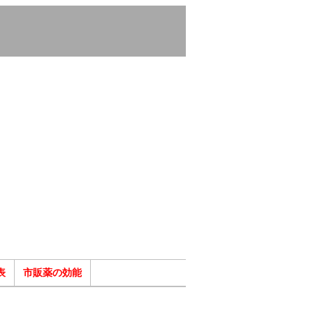
表
市販薬の効能
ク