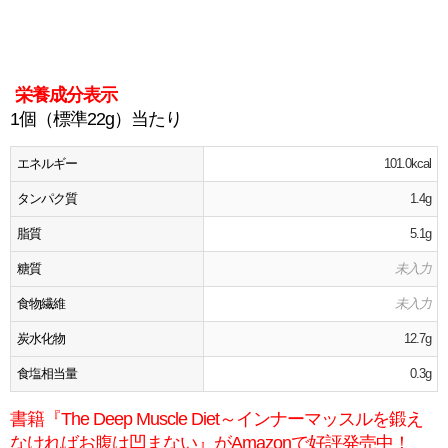
栄養成分表示
1個（標準22g）当たり
エネルギー
101.0kcal
タンパク質
1.4g
脂質
5.1g
糖質
未入力
食物繊維
未入力
炭水化物
12.7g
食塩相当量
0.3g
書籍『The Deep Muscle Diet～インナーマッスルを鍛え
なければお腹は凹まない』がAmazonで好評発売中！