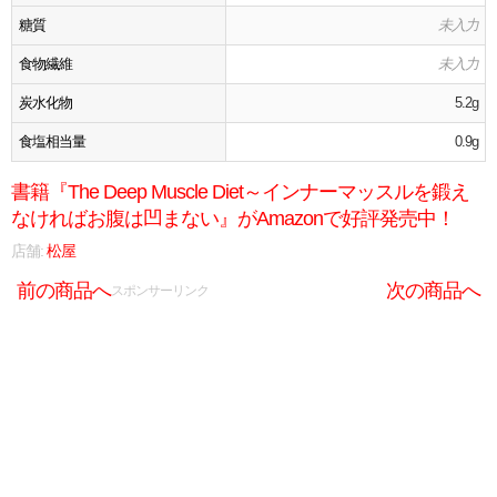
糖質
未入力
食物繊維
未入力
炭水化物
5.2g
食塩相当量
0.9g
書籍『The Deep Muscle Diet～インナーマッスルを鍛え
なければお腹は凹まない』がAmazonで好評発売中！
店舗:
松屋
前の商品へ
次の商品へ
スポンサーリンク