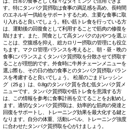
は、日常の食事として様々なタイミングで活用できま
す。特にタンパク質摂取は食事の満足感を高め、長時間
のエネルギー供給をサポートするため、主要な食事に取
り入れると良いでしょう。軽い筋トレ食を行っている方
は、運動後の回復食として利用することで筋肉の修復を
助けます。また、間食として高タンパクのおやつを選ぶ
ことは、空腹感を抑え、総カロリー摂取の管理にも役立
ちます。マクロ管理バランスを考えると、朝・昼・晩の
食事にバランスよくタンパク質摂取を分散させて摂取す
ることが理想的です。外食時に牛丼チェーンメニューを
選ぶ際も、その日の他の食事とのタンパク質摂取バラン
スを考慮すると良いでしょう。 松屋のごまドレッシン
グ（25ｇ）は、0.8gのタンパク質を含む低タンパク質メ
ニューです。タンパク質摂取や筋トレ食を意識する方
は、この情報を参考に食事計画を立てることをお勧めし
ます。適切なタンパク質摂取は、効率的な筋肉の発達と
回復をサポートし、トレーニング効果を最大化する鍵と
なります。自分の体重、活動レベル、トレーニング強度
に合わせたタンパク質摂取を心がけましょう。