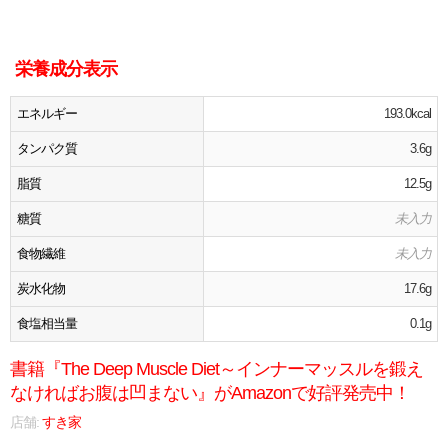
栄養成分表示
エネルギー
193.0kcal
タンパク質
3.6g
脂質
12.5g
糖質
未入力
食物繊維
未入力
炭水化物
17.6g
食塩相当量
0.1g
書籍『The Deep Muscle Diet～インナーマッスルを鍛え
なければお腹は凹まない』がAmazonで好評発売中！
店舗:
すき家