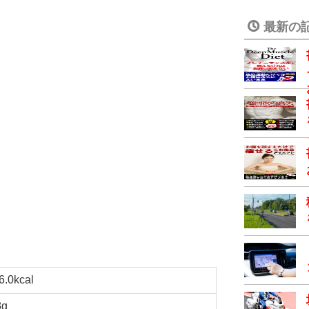
最新の
6.0kcal
8g