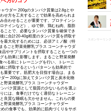
食べ方のコツ
ウダー 200gのタンパク質量は2.8gとや
わせ方を工夫することで効果を高められま
み合わせることが重要です。プロテインシ
ロテインなど）、ゆで卵、鶏むね肉、脂肪
ることで、必要なタンパク質量を確保でき
に合計20-40g程度のタンパク質を摂取す
スポンサーリン
を最大化するためには、必須アミノ酸（特
。まるごと野菜発酵乳プラス コーンチャウダ
む食品やサプリメントを摂取することも一つの
グも効果に影響します。まるごと野菜発酵
gを食べる前にトレーニングを行い、トレーニ
緒に摂取するというパターンも効果的で
も重要です。筋肥大を目指す場合は、まる
ダー 200gに加えてタンパク質と炭水化物
と野菜発酵乳プラス コーンチャウダー
のタンパク質源として脂質の少ないものを選ぶ
りには、食事だけでなく適切なトレーニン
と良質な睡眠も欠かせません。これらの要
と野菜発酵乳プラス コーンチャウダー
少なめの食事でも、効果的に筋肉づくりをサポ