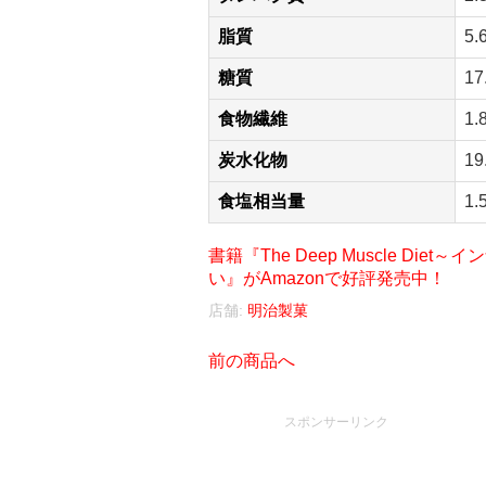
脂質
5.
糖質
17
食物繊維
1.
炭水化物
19
食塩相当量
1.
書籍『The Deep Muscle D
い』がAmazonで好評発売中！
店舗:
明治製菓
前の商品へ
スポンサーリンク