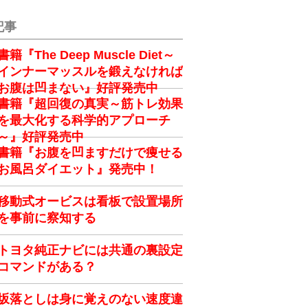
記事
書籍『The Deep Muscle Diet～
インナーマッスルを鍛えなければ
お腹は凹まない』好評発売中
書籍『超回復の真実～筋トレ効果
を最大化する科学的アプローチ
～』好評発売中
書籍『お腹を凹ますだけで痩せる
お風呂ダイエット』発売中！
移動式オービスは看板で設置場所
を事前に察知する
トヨタ純正ナビには共通の裏設定
コマンドがある？
坂落としは身に覚えのない速度違