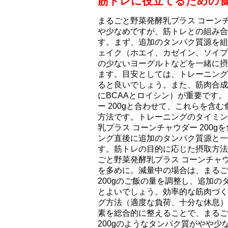
筋トレに役立てるための
まるごと野菜発酵乳プラス コーンチャ
や少なめですが、筋トレとの組み合
す。まず、追加のタンパク質源を組
ェイク（ホエイ、カゼイン、ソイプ
の少ないヨーグルトなどを一緒に摂
ます。目安としては、トレーニング後
ると良いでしょう。また、筋肉合成
にBCAAとロイシン）が重要です
ー 200gと合わせて、これらを含
方法です。トレーニングのタイミン
乳プラス コーンチャウダー 200
ング直後に追加のタンパク質源と一
す。筋トレの目的に応じた摂取方法
ごと野菜発酵乳プラス コーンチャウ
を多めに。減量中の場合は、まるご
200gのご飯の量を調整し、追加
とよいでしょう。効率的な筋肉づく
グ方法（適度な負荷、十分な休息）
素を総合的に整えることで、まるご
200gのようなタンパク質がやや