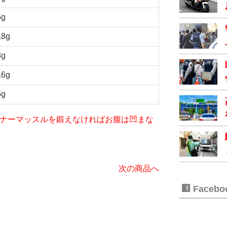
6g
.8g
8g
.6g
5g
iet～インナーマッスルを鍛えなければお腹は凹まな
次の商品へ
Faceb