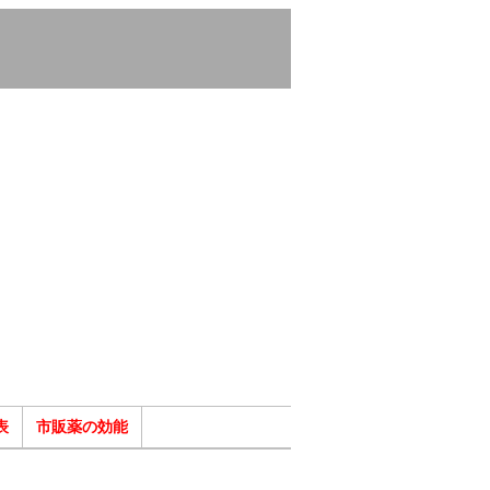
表
市販薬の効能
ク