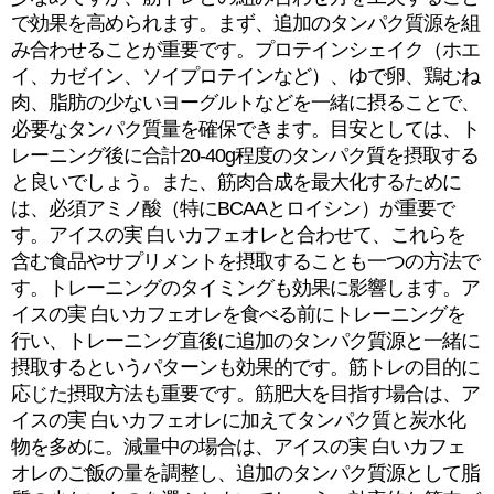
で効果を高められます。まず、追加のタンパク質源を組
み合わせることが重要です。プロテインシェイク（ホエ
イ、カゼイン、ソイプロテインなど）、ゆで卵、鶏むね
肉、脂肪の少ないヨーグルトなどを一緒に摂ることで、
必要なタンパク質量を確保できます。目安としては、ト
レーニング後に合計20-40g程度のタンパク質を摂取する
と良いでしょう。また、筋肉合成を最大化するために
は、必須アミノ酸（特にBCAAとロイシン）が重要で
す。アイスの実 白いカフェオレと合わせて、これらを
含む食品やサプリメントを摂取することも一つの方法で
す。トレーニングのタイミングも効果に影響します。ア
イスの実 白いカフェオレを食べる前にトレーニングを
行い、トレーニング直後に追加のタンパク質源と一緒に
摂取するというパターンも効果的です。筋トレの目的に
応じた摂取方法も重要です。筋肥大を目指す場合は、ア
イスの実 白いカフェオレに加えてタンパク質と炭水化
物を多めに。減量中の場合は、アイスの実 白いカフェ
オレのご飯の量を調整し、追加のタンパク質源として脂