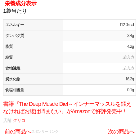
栄養成分表示
1袋当たり
エネルギー
112.0kcal
タンパク質
2.4g
脂質
4.2g
糖質
未入力
食物繊維
未入力
炭水化物
16.2g
食塩相当量
0.1g
書籍『The Deep Muscle Diet～インナーマッスルを鍛え
なければお腹は凹まない』がAmazonで好評発売中！
店舗:
グリコ
前の商品へ
次の商品へ
スポンサーリンク