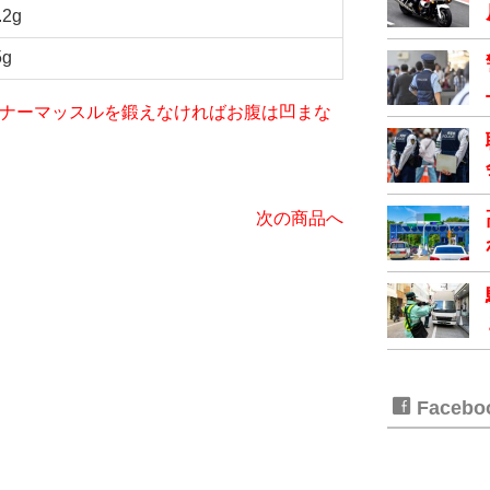
.2g
5g
iet～インナーマッスルを鍛えなければお腹は凹まな
次の商品へ
Faceb