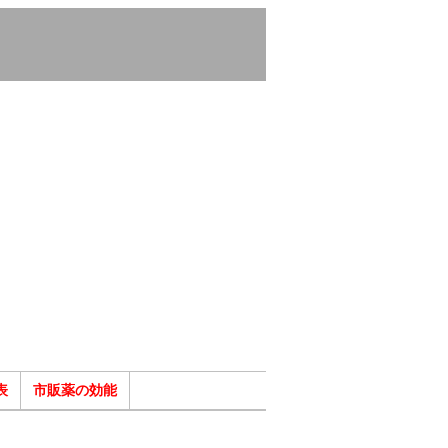
表
市販薬の効能
ク