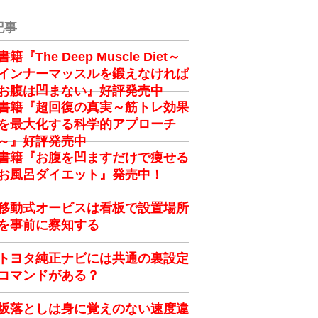
記事
書籍『The Deep Muscle Diet～
インナーマッスルを鍛えなければ
お腹は凹まない』好評発売中
書籍『超回復の真実～筋トレ効果
を最大化する科学的アプローチ
～』好評発売中
書籍『お腹を凹ますだけで痩せる
お風呂ダイエット』発売中！
移動式オービスは看板で設置場所
を事前に察知する
トヨタ純正ナビには共通の裏設定
コマンドがある？
坂落としは身に覚えのない速度違