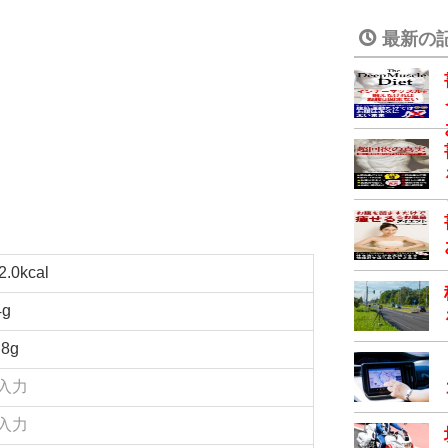
最新の
2.0kcal
4g
.8g
入力
入力