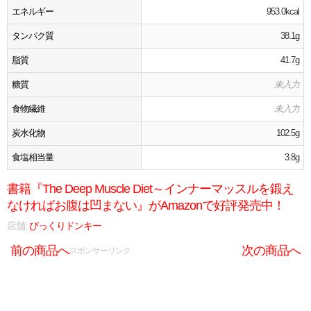
エネルギー
953.0kcal
タンパク質
38.1g
脂質
41.7g
糖質
未入力
食物繊維
未入力
炭水化物
102.5g
食塩相当量
3.8g
書籍『The Deep Muscle Diet～インナーマッスルを鍛え
なければお腹は凹まない』がAmazonで好評発売中！
店舗:
びっくりドンキー
前の商品へ
次の商品へ
スポンサーリンク