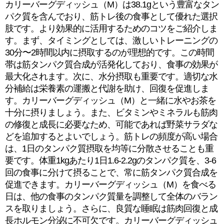
カリーバーグディッシュ（M）は38.1gという豊富なタン
パク質を含んでおり、筋トレ後の食事として優れた選択
肢です。より効果的に活用するためのコツをご紹介しま
す。まず、タイミングとしては、激しいトレーニングの
30分〜2時間以内に摂取するのが理想的です。この時間
帯は筋タンパク質合成が活発化しており、食事の効果が
最大化されます。次に、水分摂取も重要です。適切な水
分補給は栄養素の運搬と代謝を助け、回復を促進しま
す。カリーバーグディッシュ（M）と一緒に水やお茶を
十分に摂りましょう。また、ビタミンやミネラルも筋肉
の修復と成長に必要なため、可能であれば野菜サラダな
どを追加するとよいでしょう。筋トレの頻度が高い場合
は、1日のタンパク質摂取を均等に分散させることも重
要です。体重1kgあたり1日1.6-2.2gのタンパク質を、3-6
回の食事に分けて摂ることで、常に筋タンパク質合成を
促進できます。カリーバーグディッシュ（M）を食べる
日は、他の食事のタンパク質量を調整して全体のバラン
スを取りましょう。さらに、良質な睡眠は筋肉回復と成
長ホルモン分泌に不可欠です。カリーバーグディッシュ