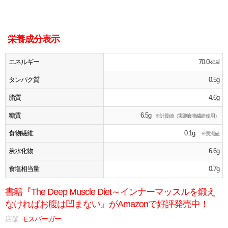
栄養成分表示
エネルギー
70.0kcal
タンパク質
0.5g
脂質
4.6g
糖質
6.5g
※計算値（実測食物繊維使用）
食物繊維
0.1g
※実測値
炭水化物
6.6g
食塩相当量
0.7g
書籍『The Deep Muscle Diet～インナーマッスルを鍛え
なければお腹は凹まない』がAmazonで好評発売中！
店舗:
モスバーガー